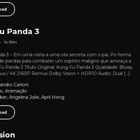
oad
u Panda 3
6
1h 35m
a 3 – Em uma visita a uma vila secreta com o pai, Po forma
de pandas para combater um espírito maligno que ameaça a
u Panda 3 Título Original: Kung Fu Panda 3 Qualidade: Bluray
x / 4K 2160P Remux Dolby Vision + HDR10 Áudio: Dual […]
andro Carloni
ão
,
Animação
ker
,
Angelina Jolie
,
April Hong
oad
sion