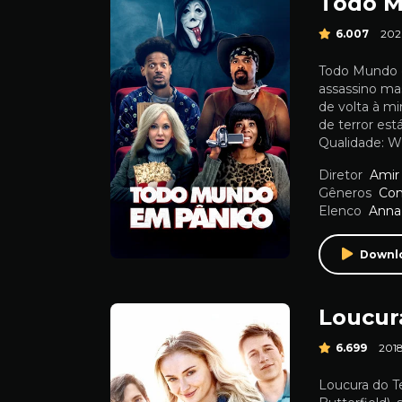
Todo M
6.007
202
Todo Mundo e
assassino ma
de volta à mi
de terror est
Qualidade: W
Diretor
Amir
Gêneros
Co
Elenco
Anna 
Downl
Loucur
6.699
201
Loucura do T