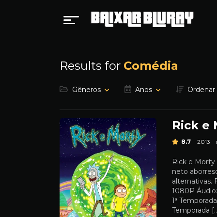
Results for
Comédia
Gêneros
Anos
Ordenar
Rick e 
8.7
2013
Rick e Morty 
neto aborres
alternativas.
1080P Áudio:
1ª Temporad
Temporada [