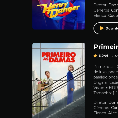
Diretor
Dan 
Gêneros
Co
Elenco
Coop
Downl
Primei
6.046
202
Primeiro as 
de luxo, pod
paralelo ond
Original: La
Vision + HDR
Tamanho: […]
Diretor
Dona
Gêneros
Co
Elenco
Alice