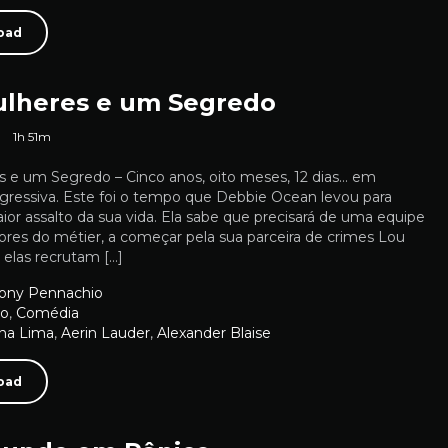
oad
ulheres e um Segredo
8
1h 51m
s e um Segredo – Cinco anos, oito meses, 12 dias… em
ressiva. Este foi o tempo que Debbie Ocean levou para
ior assalto da sua vida. Ela sabe que precisará de uma equipe
res do métier, a começar pela sua parceira de crimes Lou
, elas recrutam […]
ony Pennachio
ão
,
Comédia
ana Lima
,
Aerin Lauder
,
Alexander Blaise
oad