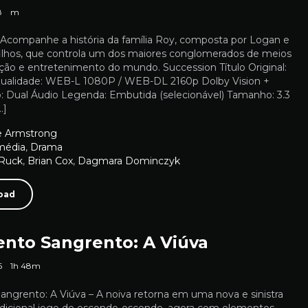
8
m
 Acompanhe a história da família Roy, composta por Logan e
filhos, que controla um dos maiores conglomerados de meios
ão e entretenimento do mundo. Succession Título Original:
ualidade: WEB-L 1080P / WEB-DL 2160p Dolby Vision +
 Dual Áudio Legenda: Embutida (selecionável) Tamanho: 3.3
…]
e Armstrong
média
,
Drama
 Ruck
,
Brian Cox
,
Dagmara Dominczyk
oad
nto Sangrento: A Viúva
6
1h 48m
ngrento: A Viúva – A noiva retorna em uma nova e sinistra