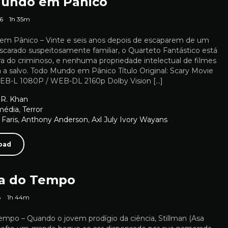
undo em Pânico
6
1h 35m
m Pânico – Vinte e seis anos depois de escaparem de um
scarado suspeitosamente familiar, o Quarteto Fantástico está
ra do criminoso, e nenhuma propriedade intelectual de filmes
á a salvo. Todo Mundo em Pânico Título Original: Scary Movie
EB-L 1080P / WEB-DL 2160p Dolby Vision […]
 R. Khan
média
,
Terror
Faris
,
Anthony Anderson
,
Axl July Ivory Wayans
oad
a do Tempo
8
1h 44m
empo – Quando o jovem prodígio da ciência, Stillman (Asa