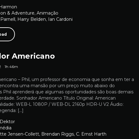
 Harmon
ion & Adventure
,
Animação
 Parnell
,
Harry Belden
,
Ian Cardoni
oad
or Americano
2
1h 46m
ricano – Phil, um professor de economia que sonha em ter a
, encontra uma mansão por um preço muito abaixo do
 Phil aprenderá que algumas oportunidades são boas demais
erdade. Sonhador Americano Título Original: American
lidade: WEB-L 1080P / WEB-DL 2160p HDR-U V2 Áudio:
egenda: […]
 Dektor
média
tte Jensen-Collett
,
Brendan Riggs
,
C. Ernst Harth