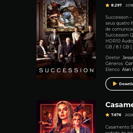
8.297
201
Succession –
seus quatro 
de comunicaç
Succession Q
HDR10 Áudio:
GB / 8.1 GB [
Diretor
Jess
Gêneros
Co
Elenco
Alan
Downl
Casame
7.676
202
Casamento Sa