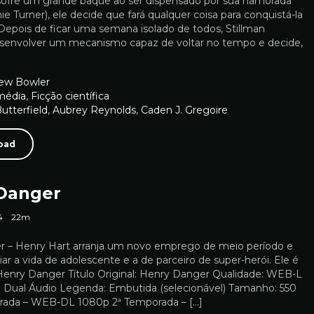
, sofre um grande baque ao ser dispensado por sua namorada
e Turner), ele decide que fará qualquer coisa para conquistá-la
epois de ficar uma semana isolado de todos, Stillman
envolver um mecanismo capaz de voltar no tempo e decide,
ew Bowler
média
,
Ficção científica
utterfield
,
Aubrey Reynolds
,
Caden J. Gregoire
oad
Danger
4
22m
 – Henry Hart arranja um novo emprego de meio período e
liar a vida de adolescente e a de parceiro de super-herói. Ele é
Henry Danger Título Original: Henry Danger Qualidade: WEB-L
 Dual Áudio Legenda: Embutida (selecionável) Tamanho: 550
rada – WEB-DL 1080p 2ª Temporada – […]