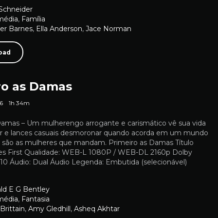
Schneider
média
,
Família
er Barnes
,
Ella Anderson
,
Jace Norman
oad
ro as Damas
6
1h 34m
Damas – Um mulherengo arrogante e carismático vê sua vida
er e lances casuais desmoronar quando acorda em um mundo
e são as mulheres que mandam. Primeiro as Damas Título
dies First Qualidade: WEB-L 1080P / WEB-DL 2160p Dolby
10 Áudio: Dual Áudio Legenda: Embutida (selecionável)
ld E G Bentley
média
,
Fantasia
 Brittain
,
Amy Gledhill
,
Asheq Akhtar