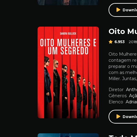
Downl
Oito M
6.953
201
Oito Mulhere
contagem reg
preparar o ma
com as melho
Miller. Juntas
Diretor
Anth
Gêneros
Aç
Elenco
Adri
Downl