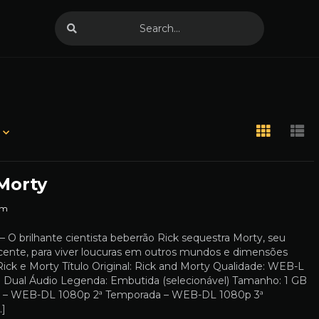
Morty
m
– O brilhante cientista beberrão Rick sequestra Morty, seu
cente, para viver loucuras em outros mundos e dimensões
 Rick e Morty Título Original: Rick and Morty Qualidade: WEB-L
 Dual Áudio Legenda: Embutida (selecionável) Tamanho: 1 GB
a – WEB-DL 1080p 2ª Temporada – WEB-DL 1080p 3ª
…]