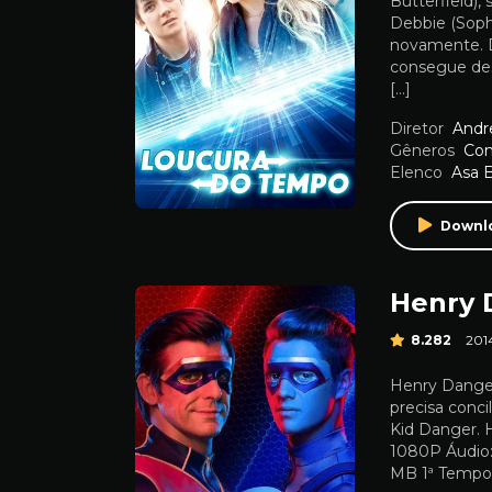
Butterfield)
Debbie (Sophi
novamente. D
consegue des
[…]
Diretor
Andr
Gêneros
Co
Elenco
Asa B
Downl
Henry 
8.282
201
Henry Danger
precisa conci
Kid Danger. 
1080P Áudio:
MB 1ª Tempo