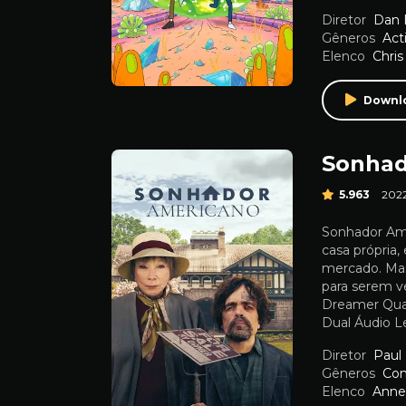
Diretor
Dan
Gêneros
Act
Elenco
Chris
Downl
Sonhad
5.963
202
Sonhador Ame
casa própria
mercado. Mas
para serem v
Dreamer Qua
Dual Áudio L
Diretor
Paul
Gêneros
Co
Elenco
Anne