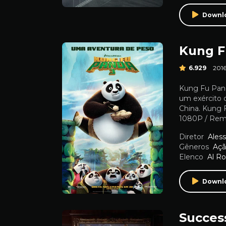
Downl
Kung F
6.929
201
Kung Fu Pand
um exército 
China. Kung F
1080P / Remu
Diretor
Aless
Gêneros
Aç
Elenco
Al Ro
Downl
Succes