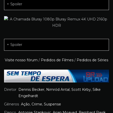
Spoiler
Spoiler
Visite nosso fórum
/
Pedidos de Filmes
/
Pedidos de Séries
Diretor
Dennis Becker
,
Nimród Antal
,
Scott Kirby
,
Silke
Engelhardt
Gêneros
Ação
,
Crime
,
Suspense
Elenco
Antonije Stankovic
,
Arian Moayed
,
Bernhard Piesk
,