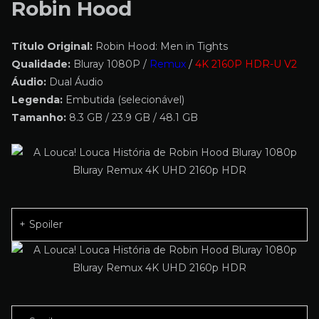
Robin Hood
Título Original:
Robin Hood: Men in Tights
Qualidade:
Bluray 1080P /
Remux
/
4K 2160P HDR-U V2
Áudio:
Dual Áudio
Legenda:
Embutida (selecionável)
Tamanho:
8.3 GB / 23.9 GB / 48.1 GB
Spoiler