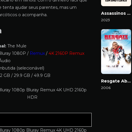
icano em Illinois. Com o dinheiro fácil que
e tenta ajudar seus parentes, mas um
Assassinos da Lua das Flores
rcóticos o acompanha.
2023
Download
a
al:
The Mule
luray 1080P /
Remux
/
4K 2160P Remux
Áudio
butida (selecionável)
2 GB / 29.9 GB / 49.9 GB
Resgate Abaixo de Zero
2006
Download