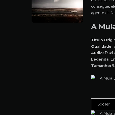
um cartel mex
consegue, el
agente da Na
A Mul
Título Origin
Qualidade:
B
Áudio:
Dual 
Legenda:
Em
Tamanho:
9.
Spoiler