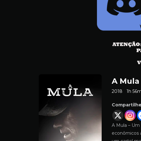
A Mula
2018
1h 56
Compartilh
A Mula – Um
econômicos a