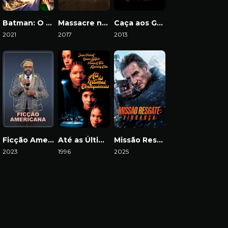
Batman: O Longo Dia das Bruxas (Parte 1)
Massacre no Texas
Caça aos Gângsteres
2021
2017
2013
Download
Download
Download
Ficção Americana
Até as Últimas Consequências
Missão Resgate: Vingança
2023
1996
2025
Download
Download
Download