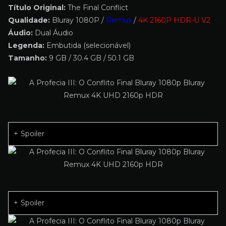
Título Original:
The Final Conflict
Qualidade:
Bluray 1080P /
Remux
/
4K 2160P HDR-U V2
Áudio:
Dual Áudio
Legenda:
Embutida (selecionável)
Tamanho:
9 GB / 30.4 GB / 50.1 GB
Spoiler
Spoiler