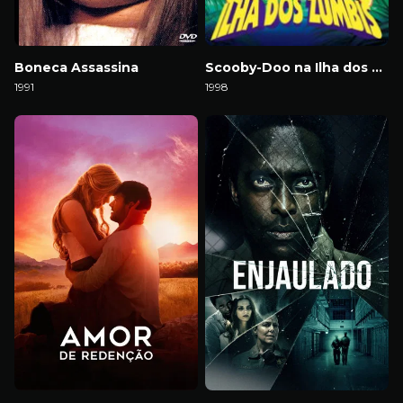
Boneca Assassina
Scooby-Doo na Ilha dos Zumbis
1991
1998
Download
Download