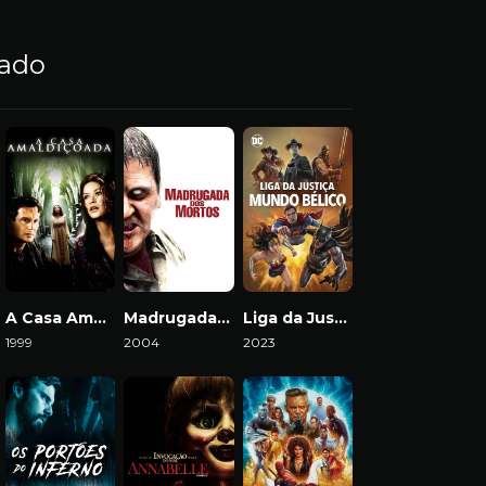
nado
A Casa Amaldiçoada
Madrugada dos Mortos
Liga da Justiça: Mundo Bélico
1999
2004
2023
Download
Download
Download