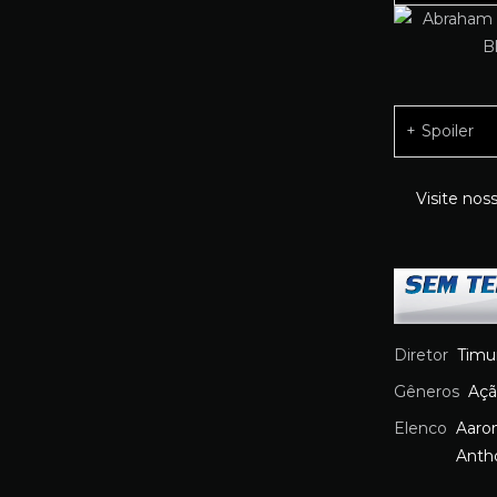
Spoiler
Visite nos
Diretor
Timu
Gêneros
Aç
Elenco
Aaro
Anth