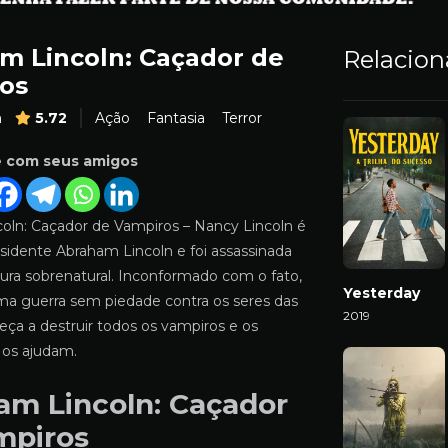
m Lincoln: Caçador de
Relacio
os
m
5.72
Ação
Fantasia
Terror
e com seus amigos
oln: Caçador de Vampiros – Nancy Lincoln é
sidente Abraham Lincoln e foi assassinada
tura sobrenatural. Inconformado com o fato,
Yesterday
uma guerra sem piedade contra os seres das
2019
eça a destruir todos os vampiros e os
Download
 os ajudam.
am Lincoln: Caçador
mpiros