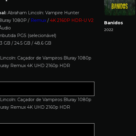
al:
Abraham Lincoln: Vampire Hunter
luray 1080P /
Remux
/
4K 2160P HDR-U V2
Banidos
Áudio
2022
butida PGS (selecionável)
Download
3 GB / 24.5 GB / 48.6 GB