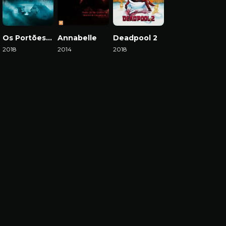
Os Portões do Inferno
Annabelle
Deadpool 2
2018
2014
2018
Download
Download
Download