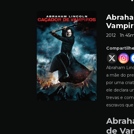
Abraha
Vampir
2012
1h 45
Compartilh
Abraham Linc
a mãe do pre
por uma cria
ele declara 
trevas e com
escravos que
Abrah
de Va