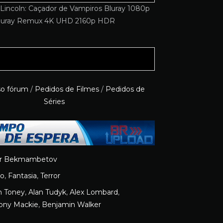
so fórum
/
Pedidos de Filmes
/
Pedidos de
Séries
r Bekmambetov
ão
,
Fantasia
,
Terror
n Toney
,
Alan Tudyk
,
Alex Lombard
,
ony Mackie
,
Benjamin Walker