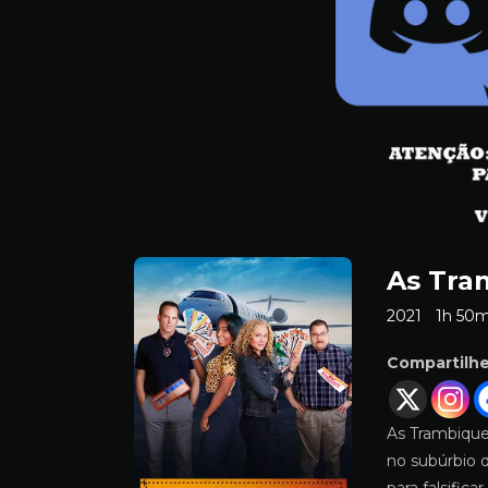
As Tra
2021
1h 50
Compartilh
As Trambique
no subúrbio