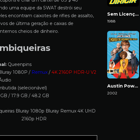
ar cupons e criar um cartel de US $ 40
ndo uma equipe da SWAT destrói seu
Sem Licença para Dirigir
eles encontram caixotes de rifles de assalto,
1988
ivos de última geração e caixas de
Download
nternos cheios de dinheiro.
ambiqueiras
al:
Queenpins
luray 1080P /
Remux
/
4K 2160P HDR-U V2
Áudio
Austin Powers: O Homem do Membro de Ouro
butida (selecionável)
2002
GB / 17.9 GB / 48.2 GB
Download