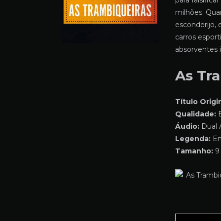
para falsific
milhões. Qua
esconderijo, 
carros esport
absorventes i
As Tr
Título Origin
Qualidade:
B
Áudio:
Dual 
Legenda:
Em
Tamanho:
9 