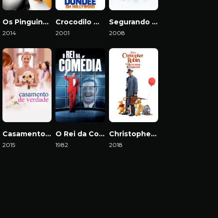
Os Pinguins de Madagascar: O Filme
Crocodilo Dundee em Hollywood
Segurando as Pontas
2014
2001
2008
Download
Download
Download
Casamento de Verdade
O Rei da Comédia
Christopher Robin: Um Reencontro Inesquecível
2015
1982
2018
Download
Download
Download