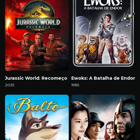
Jurassic World: Recomeço
Ewoks: A Batalha de Endor
2025
1985
Download
Download