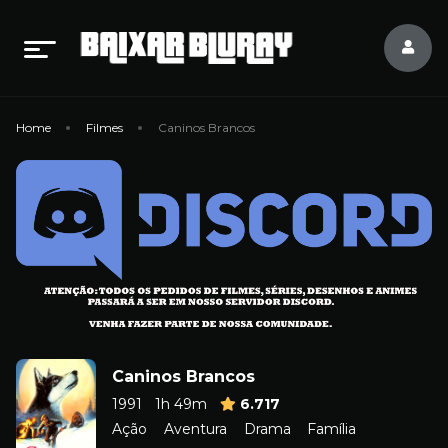
Home
Filmes
Caninos Brancos
Caninos Brancos
1991
1h 49m
6.717
Ação
Aventura
Drama
Família