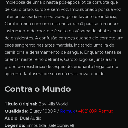
impiedosa de uma dinastia pós-apocalíptica corrupta que
deixou o órfão, surdo e sem voz. Impulsionado por sua voz
interior, baseada em seu videogame favorito de infância,
Garoto treina com um misterioso xamã para se tornar um
instrumento de morte e é solto na véspera do abate anual
de dissidentes. A confusão começa quando ele comete um
caos sangrento nas artes marciais, incitando uma ira de
carnificina e derramamento de sangue. Enquanto tenta se
orientar neste reino delirante, Garoto logo se junta a um
grupo de resistência desesperado, enquanto briga com o
aparente fantasma de sua irmã mais nova rebelde.
Contra o Mundo
Título Original:
Boy Kills World
Qualidade:
Bluray 1080P /
Remux
/
4K 2160P Remux
Áudio:
Dual Áudio
Legenda:
Embutida (selecionável)