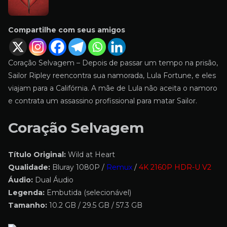
Compartilhe com seus amigos
Coração Selvagem – Depois de passar um tempo na prisão,
Sailor Ripley reencontra sua namorada, Lula Fortune, e eles
viajam para a Califórnia. A mãe de Lula não aceita o namoro
e contrata um assassino profissional para matar Sailor.
Coração Selvagem
Título Original:
Wild at Heart
Qualidade:
Bluray 1080P /
Remux
/
4K 2160P HDR-U V2
Áudio:
Dual Áudio
Legenda:
Embutida (selecionável)
Tamanho:
10.2 GB / 29.5 GB / 57.3 GB