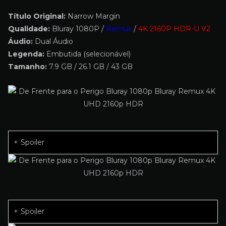
Título Original:
Narrow Margin
Qualidade:
Bluray 1080P /
Remux
/
4K 2160P HDR-U V2
Áudio:
Dual Áudio
Legenda:
Embutida (selecionável)
Tamanho:
7.9 GB / 26.1 GB / 43 GB
Spoiler
Spoiler