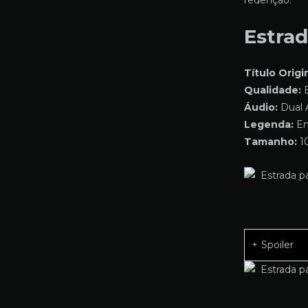
redenção.
Estrad
Título Origin
Qualidade:
B
Áudio:
Dual 
Legenda:
Em
Tamanho:
10
Spoiler