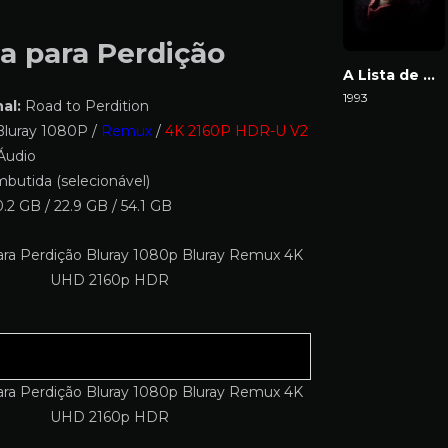
a para Perdição
A Lista de Schindler
1993
al:
Road to Perdition
Download
luray 1080P /
Remux
/
4K 2160P HDR-U V2
Áudio
butida (selecionável)
.2 GB / 22.9 GB / 54.1 GB