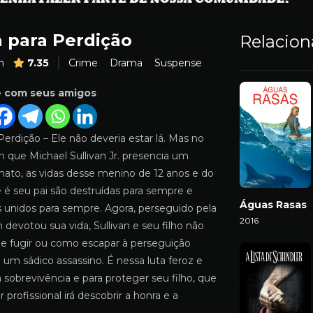
a para Perdição
Relacio
m
7.35
Crime
Drama
Suspense
e com seus amigos
Perdição – Ele não deveria estar lá. Mas no
ue Michael Sullivan Jr. presencia um
inato, as vidas desse menino de 12 anos e do
 é seu pai são destruídas para sempre e
Águas Rasas
s unidos para sempre. Agora, perseguido pela
2016
devotou sua vida, Sullivan e seu filho não
Download
e fugir ou como escapar à perseguição
 um sádico assassino. É nessa luta feroz e
la sobrevivência e para proteger seu filho, que
 profissional irá descobrir a honra e a