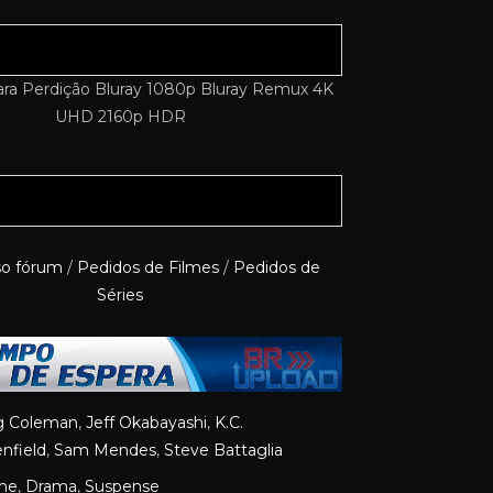
so fórum
/
Pedidos de Filmes
/
Pedidos de
Séries
 Coleman
,
Jeff Okabayashi
,
K.C.
nfield
,
Sam Mendes
,
Steve Battaglia
me
,
Drama
,
Suspense