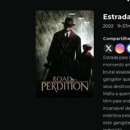
Estrad
2002
1h 57
Compartilh
Estrada para 
momento em q
brutal assass
gangster que
seus destino
Máfia a quem 
têm para ond
incansável de
instintiva pe
este gangster