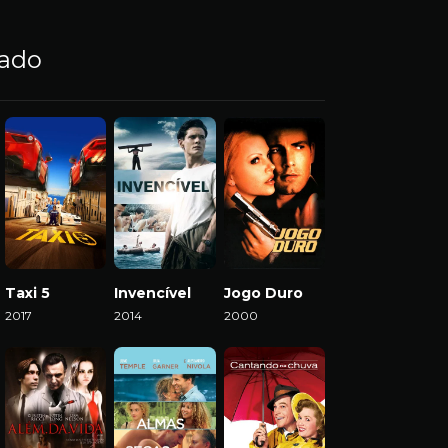
nado
Taxi 5
Invencível
Jogo Duro
2017
2014
2000
Download
Download
Download