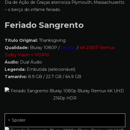
Dia de Ação de Graças aterroriza Plymouth, Massachusetts
– o berço do infame feriado.
Feriado Sangrento
Título Original:
Thanksgiving
Qualidade:
Bluray 1080P /
Remux
/
4K 2160P Remux
Dolby Vision + HDR10
Áudio:
Dual Áudio
Legenda:
Embutida (selecionável)
Tamanho:
8.9 GB / 22.7 GB / 64.9 GB
Spoiler