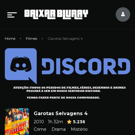
Home
Filmes
Garotas Selvagens 4
Garotas Selvagens 4
2010
1h 32m
5.236
Crime
Drama
Mistério