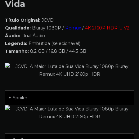
Vida
Título Original:
JCVD
Qualidade:
Bluray 1080P /
Remux
/
4K 2160P HDR-U V2
Áudio:
Dual Áudio
Legenda:
Embutida (selecionável)
Tamanho:
8.2 GB / 16.8 GB / 44.3 GB
Spoiler