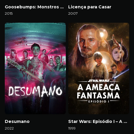
Goosebumps: Monstros e Arrepios
Licença para Casar
2015
2007
Download
Download
Desumano
Star Wars: Episódio I – A Ameaça Fantasma
2022
1999