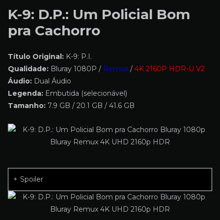
K-9: D.P.: Um Policial Bom
pra Cachorro
Título Original:
K-9: P.I.
Qualidade:
Bluray 1080P /
Remux
/
4K 2160P HDR-U V2
Áudio:
Dual Áudio
Legenda:
Embutida (selecionável)
Tamanho:
7.9 GB / 20.1 GB / 41.6 GB
Spoiler