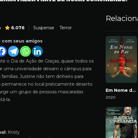
Relacio
m
6.076
Suspense
Terror
e com seus amigos
nte o Dia de Ação de Graças, quase todos os
e uma universidade deixam o câmpus para
s famílias. Justine não tem dinheiro para
sso permanece no local praticamente deserto.
Em Nome do Pai
urge um grupo de pessoas mascaradas
2020
á-la.
Download
al:
Kristy