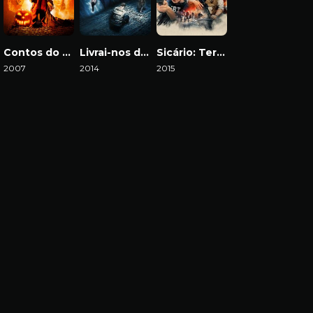
Contos do Dia das Bruxas
Livrai-nos do Mal
Sicário: Terra de Ninguém
2007
2014
2015
Download
Download
Download