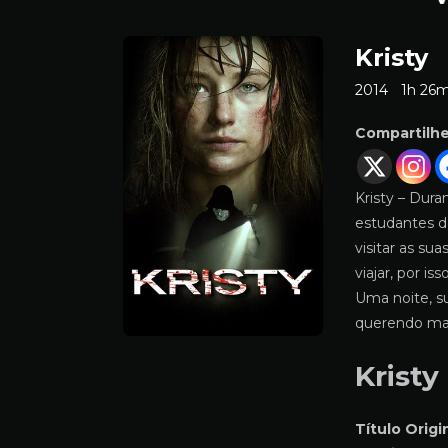
Kristy
2014
1h 26
Compartilh
Kristy – Dura
estudantes d
visitar as sua
viajar, por i
Uma noite, s
querendo mat
Kristy
Título Origin