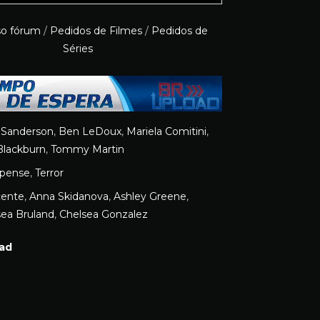
so fórum
/
Pedidos de Filmes
/
Pedidos de
Séries
Sanderson
,
Ben LeDoux
,
Mariela Comitini
,
Blackburn
,
Tommy Martin
pense
,
Terror
cente
,
Anna Skidanova
,
Ashley Greene
,
sea Bruland
,
Chelsea Gonzalez
ad