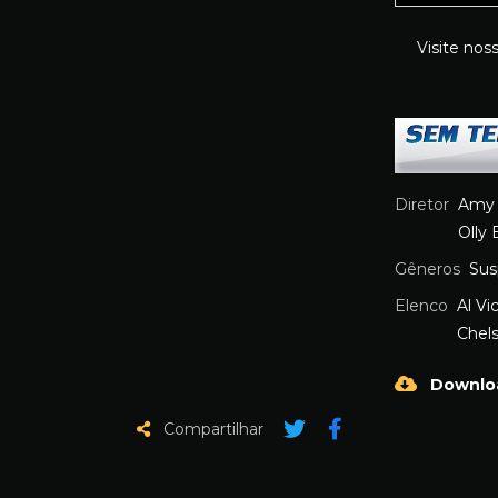
Visite nos
Diretor
Amy 
Olly 
Gêneros
Sus
Elenco
Al Vi
Chel
Downlo
Compartilhar