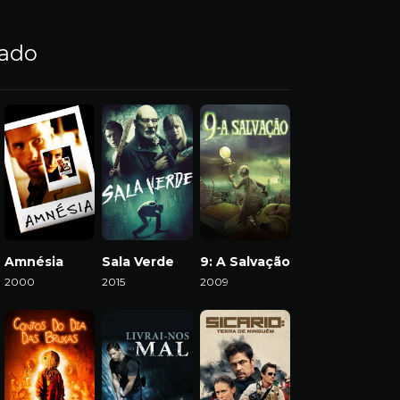
nado
Amnésia
Sala Verde
9: A Salvação
2000
2015
2009
Download
Download
Download