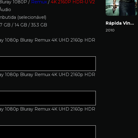
luray 1080P /
Remux
/
4K 2160P HDR-U V2
Áudio
butida (selecionável)
Rápida Vingança
7 GB / 14 GB / 35.3 GB
2010
Download