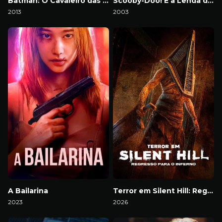
Batman: O Cavaleiro das Trevas Parte – 2
Scooby-Doo! E a Lenda do Vampiro
2013
2003
Download
Download
A Bailarina
Terror em Silent Hill: Regresso Para o Inferno
2023
2026
Download
Download