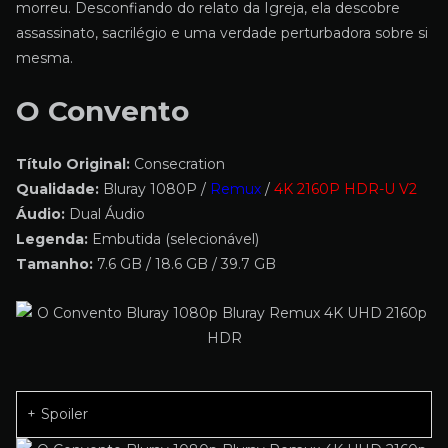
morreu. Desconfiando do relato da Igreja, ela descobre
assassinato, sacrilégio e uma verdade perturbadora sobre si
mesma.
O Convento
Título Original:
Consecration
Qualidade:
Bluray 1080P /
Remux
/
4K 2160P HDR-U V2
Áudio:
Dual Áudio
Legenda:
Embutida (selecionável)
Tamanho:
7.6 GB / 18.6 GB / 39.7 GB
Spoiler