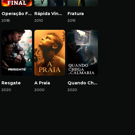
Operação Final
Rápida Vingança
Fratura
2018
2010
2019
Download
Download
Download
Resgate
A Praia
Quando Chega a Calmaria
2020
2000
2020
Download
Download
Download