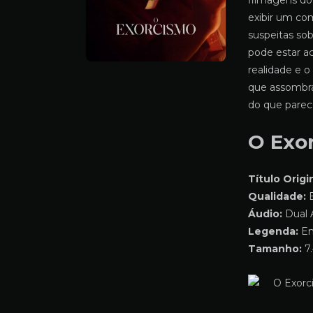
filmagens do
exibir um co
suspeitas sob
pode estar ac
realidade e 
que assombra
do que pare
O Exo
Título Origin
Qualidade:
B
Áudio:
Dual 
Legenda:
Em
Tamanho:
7.