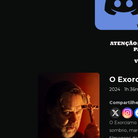
O Exor
2024
1h 36
Compartilh
O Exorcismo 
sombrio, mar