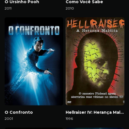
O Ursinho Pooh
Como Você Sabe
2011
2010
Download
Download
O Confronto
Hellraiser IV: Herança Maldita
2001
1996
Download
Download