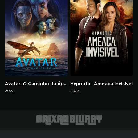
Avatar: O Caminho da Água
Hypnotic: Ameaça Invisível
2022
2023
Download
Download