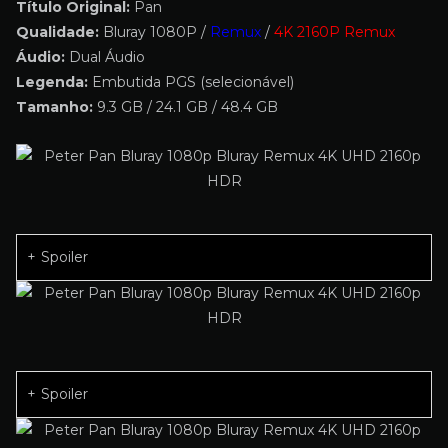
Título Original:
Pan
Qualidade:
Bluray 1080P /
Remux
/
4K 2160P Remux
Áudio:
Dual Áudio
Legenda:
Embutida PGS (selecionável)
Tamanho:
9.3 GB / 24.1 GB / 48.4 GB
Spoiler
Spoiler