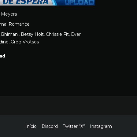
 Meyers
ama
,
Romance
i Bhimani
,
Betsy Holt
,
Chrissie Fit
,
Ever
dine
,
Greg Vrotsos
ad
Início
Discord
Twitter “X”
Instagram