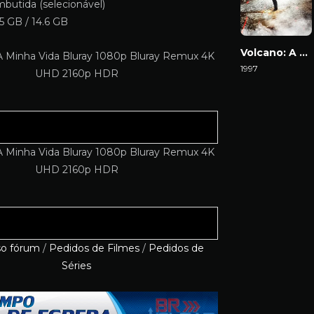
butida (selecionável)
5 GB / 14.6 GB
Volcano: A Fúria
1997
Download
so fórum
/
Pedidos de Filmes
/
Pedidos de
Séries