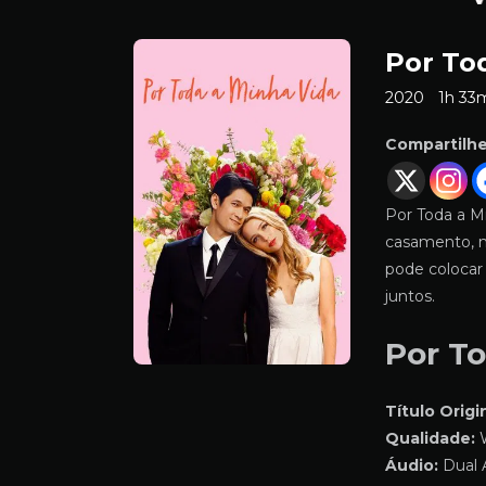
Por To
2020
1h 33
Compartilh
Por Toda a M
casamento, m
pode colocar
juntos.
Por T
Título Origin
Qualidade:
W
Áudio:
Dual 