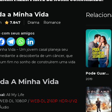
da a Minha Vida
Relacio
m
7.847
Drama
Romance
e com seus amigos
inha Vida – Um jovem casal planeja seu
ediante a descoberta de um câncer, que
 um fim no sonho de construírem uma vida
Pode Guardar um Segredo?
2019
oda A Minha Vida
Download
al:
All My Life
EB-DL 1080P /
WEB-DL 2160P HDR-U V2
Áudio