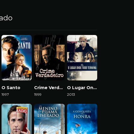
nado
O Santo
Crime Verdadeiro
O Lugar Onde Tudo Termina
1997
1999
2013
Download
Download
Download