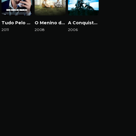
Tudo Pelo Poder
O Menino do Pijama Listrado
A Conquista da Honra
2011
2008
2006
Download
Download
Download