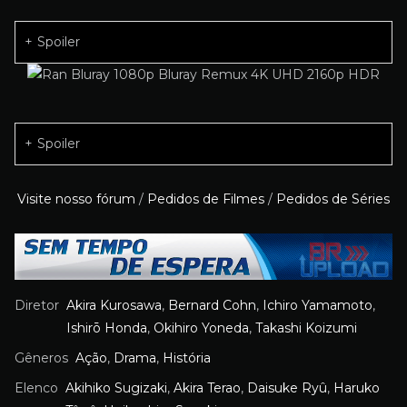
Spoiler
Spoiler
Visite nosso fórum
/
Pedidos de Filmes
/
Pedidos de Séries
Diretor
Akira Kurosawa
,
Bernard Cohn
,
Ichiro Yamamoto
,
Ishirō Honda
,
Okihiro Yoneda
,
Takashi Koizumi
Gêneros
Ação
,
Drama
,
História
Elenco
Akihiko Sugizaki
,
Akira Terao
,
Daisuke Ryû
,
Haruko