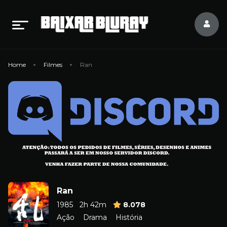
Home
Filmes
Ran
Ran
1985
2h 42m
8.078
Ação
Drama
História