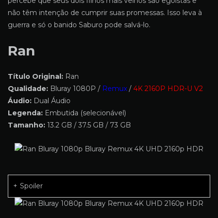
percebe que seus dois filhos mais velhos são egoístas e
não têm intenção de cumprir suas promessas. Isso leva à
guerra e só o banido Saburo pode salvá-lo.
Ran
Título Original:
Ran
Qualidade:
Bluray 1080P /
Remux
/
4K 2160P HDR-U V2
Áudio:
Dual Áudio
Legenda:
Embutida (selecionável)
Tamanho:
13.2 GB / 37.5 GB / 73 GB
Spoiler