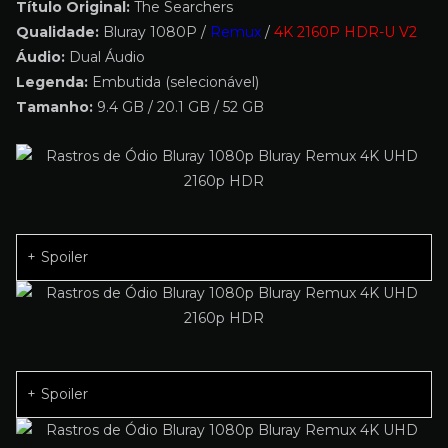
Título Original:
The Searchers
Qualidade:
Bluray 1080P /
Remux
/
4K 2160P HDR-U V2
Áudio:
Dual Áudio
Legenda:
Embutida (selecionável)
Tamanho:
9.4 GB / 20.1 GB / 52 GB
Spoiler
Spoiler