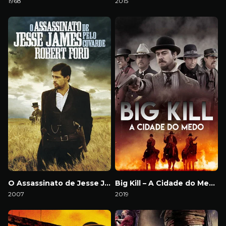
1968
2015
Download
Download
O Assassinato de Jesse James Pelo Covarde Robert Ford
Big Kill – A Cidade do Medo
2007
2019
Download
Download