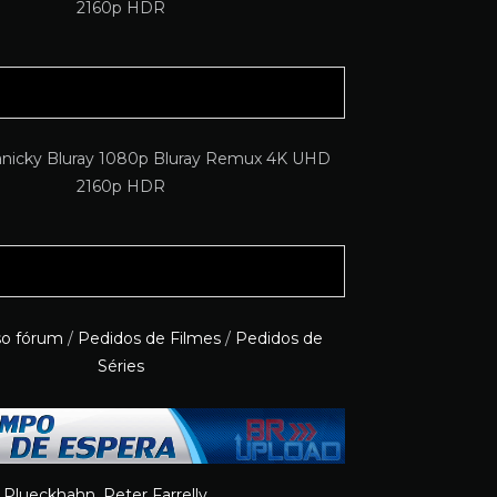
so fórum
/
Pedidos de Filmes
/
Pedidos de
Séries
e Plueckhahn
,
Peter Farrelly