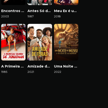
Encontros e Desencontros
Antes Só do que Mal Acompanhado
Meu Ex é um Espião
2003
1987
2018
Download
Download
Download
A Primeira Transa de Jonathan
Amizade de Férias
Uma Noite no Museu: O Retorno de Kahmunrah
1985
2021
2022
Download
Download
Download