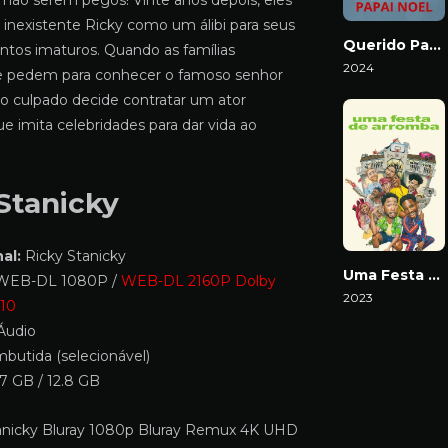
 não serem pegos! Vinte anos depois, eles
 inexistente Ricky como um álibi para seus
Querido Papai Noel
os imaturos. Quando as famílias
2024
e pedem para conhecer o famoso senhor
Download
rio culpado decide contratar um ator
 imita celebridades para dar vida ao
Stanicky
al:
Ricky Stanicky
Uma Festa de Arromba
EB-DL 1080P /
WEB-DL 2160P Dolby
2023
R10
Download
Áudio
butida (selecionável)
7 GB / 12.8 GB