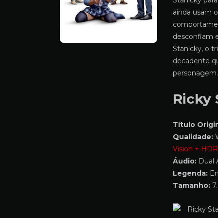
Stanicky para
ainda usam o
comportament
desconfiam 
Stanicky, o t
decadente que
personagem.
Ricky 
Título Origin
Qualidade:
W
Vision + HD
Áudio:
Dual 
Legenda:
Em
Tamanho:
7.