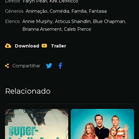
Diretor
Faryn Pearl
,
Kirk DeMicco
Gêneros
Animação
,
Comédia
,
Família
,
Fantasia
Elenco
Annie Murphy
,
Atticus Shaindlin
,
Blue Chapman
,
Brianna Arsement
,
Caleb Pierce
Download
Trailer
Compartilhar
Relacionado