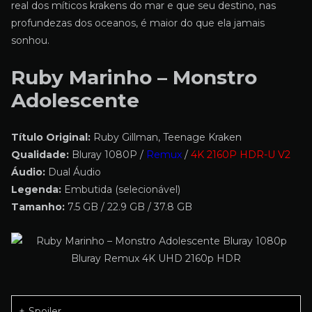
real dos míticos krakens do mar e que seu destino, nas
profundezas dos oceanos, é maior do que ela jamais
sonhou.
Ruby Marinho – Monstro
Adolescente
Título Original:
Ruby Gillman, Teenage Kraken
Qualidade:
Bluray 1080P /
Remux
/
4K 2160P HDR-U V2
Áudio:
Dual Áudio
Legenda:
Embutida (selecionável)
Tamanho:
7.5 GB / 22.9 GB / 37.8 GB
Spoiler