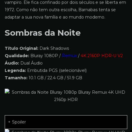
vampiro. Ele fica confinado por dois séculos e se liberta em
1972. Como não tem outra escolha, Barnabas tenta se
adaptar a sua nova família e ao mundo moderno.
Sombras da Noite
Título Original:
Dark Shadows
Qualidade:
Bluray 1080P /
Remux
/
4K 2160P HDR-U V2
Áudio:
Dual Áudio
Legenda:
Embutida PGS (selecionável)
Tamanho:
10.1 GB / 22.4 GB / 51.9 GB
Spoiler