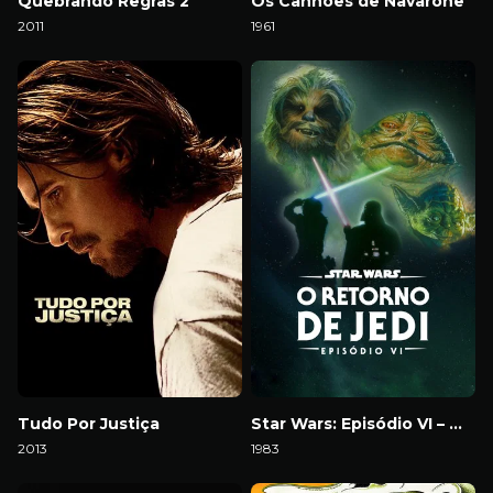
Quebrando Regras 2
Os Canhões de Navarone
2011
1961
Download
Download
Tudo Por Justiça
Star Wars: Episódio VI – O Retorno de Jedi
2013
1983
Download
Download