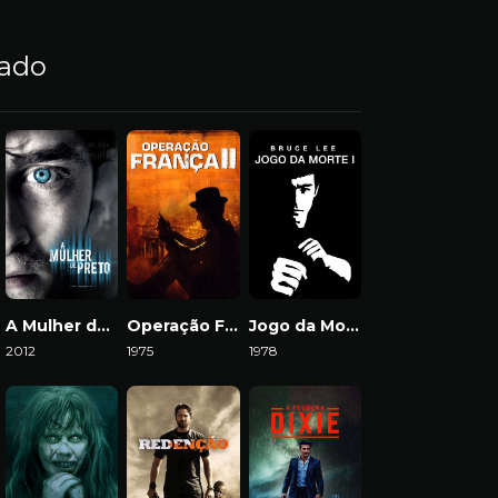
nado
A Mulher de Preto
Operação França 2
Jogo da Morte
2012
1975
1978
Download
Download
Download