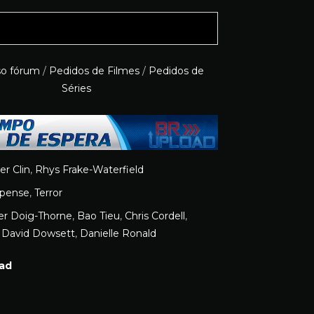
so fórum
/
Pedidos de Filmes
/
Pedidos de
Séries
r Clin
,
Rhys Frake-Waterfield
pense
,
Terror
r Doig-Thorne
,
Bao Tieu
,
Chris Cordell
,
g David Dowsett
,
Danielle Ronald
ad