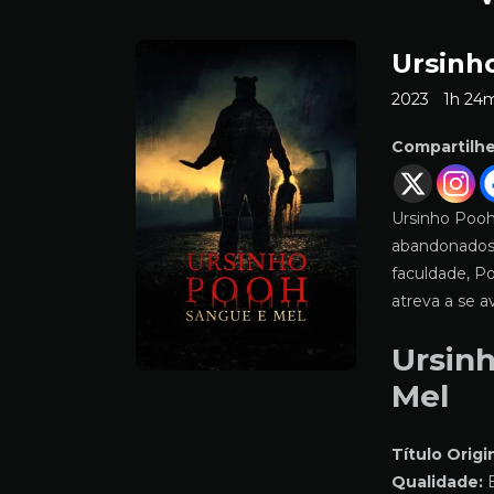
Ursinh
2023
1h 24
Compartilh
Ursinho Pooh
abandonados 
faculdade, P
atreva a se a
Ursin
Mel
Título Origin
Qualidade:
B