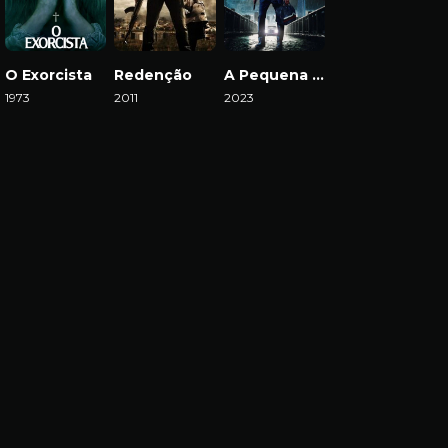
O Exorcista
Redenção
A Pequena Dixie
1973
2011
2023
Download
Download
Download