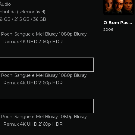
Áudio
butida (selecionável)
8 GB / 21.5 GB / 36 GB
O Bom Pastor
2006
Download