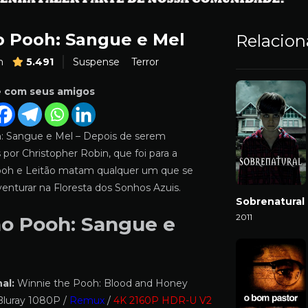
o Pooh: Sangue e Mel
Relacio
m
5.491
Suspense
Terror
e com seus amigos
: Sangue e Mel – Depois de serem
por Christopher Robin, que foi para a
ooh e Leitão matam qualquer um que se
venturar na Floresta dos Sonhos Azuis.
Sobrenatural
2011
ho Pooh: Sangue e
Download
al:
Winnie the Pooh: Blood and Honey
luray 1080P /
Remux
/
4K 2160P HDR-U V2