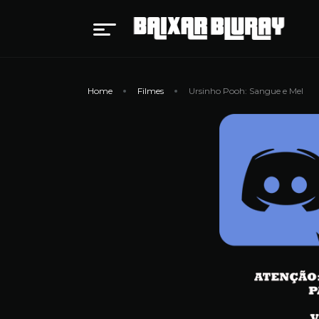
Home
Filmes
Ursinho Pooh: Sangue e Mel