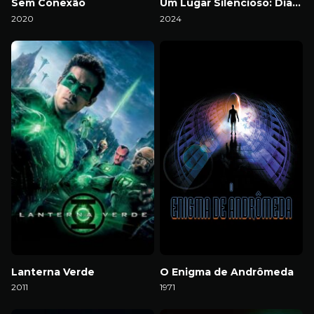
Sem Conexão
Um Lugar Silencioso: Dia Um
2020
2024
Download
Download
Lanterna Verde
O Enigma de Andrômeda
2011
1971
Download
Download