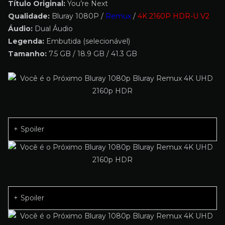
Título Original:
You’re Next
Qualidade:
Bluray 1080P /
Remux
/
4K 2160P HDR-U V2
Áudio:
Dual Áudio
Legenda:
Embutida (selecionável)
Tamanho:
7.5 GB / 18.9 GB / 41.3 GB
Spoiler
Spoiler