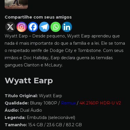
Compartilhe com seus amigos
Wyatt Earp – Desde pequeno, Wyatt Earp aprendeu que
nada é mais importante do que a família e a lei. Ele se torna
o respeitado xerife de Dodge City e Tombstone. Com seus
irmãos e Doc Halliday, Earp declara guerra às temidas
gangues Clanton e McLaury.
Wyatt Earp
Título Original:
Wyatt Earp
Qualidade:
Bluray 1080P /
Remux
/
4K 2160P HDR-U V2
Áudio:
Dual Áudio
Legenda:
Embutida (selecionável)
Tamanho:
15.4 GB / 23.6 GB / 83.2 GB