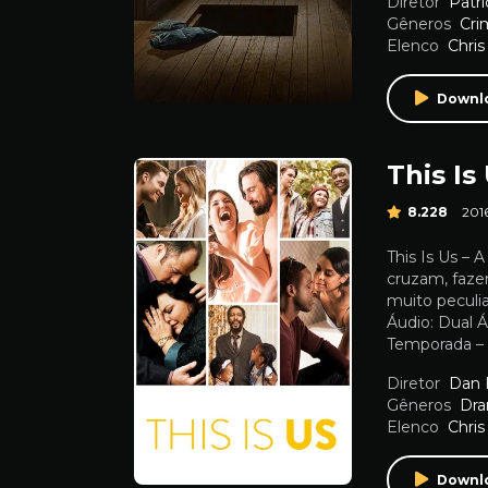
Diretor
Patr
Gêneros
Cri
Elenco
Chris
Downl
This Is
8.228
201
This Is Us –
cruzam, faze
muito peculia
Áudio: Dual 
Temporada –
Diretor
Dan 
Gêneros
Dr
Elenco
Chris
Downl