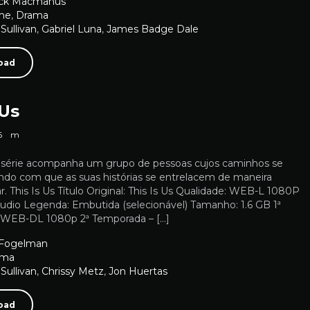
ick Macmanus
me
,
Drama
 Sullivan
,
Gabriel Luna
,
James Badge Dale
oad
 Us
6
m
 A série acompanha um grupo de pessoas cujos caminhos se
ndo com que as suas histórias se entrelacem de maneira
r. This Is Us Título Original: This Is Us Qualidade: WEB-L 1080P
Áudio Legenda: Embutida (selecionável) Tamanho: 1.6 GB 1ª
 WEB-DL 1080p 2ª Temporada – […]
Fogelman
ama
 Sullivan
,
Chrissy Metz
,
Jon Huertas
oad