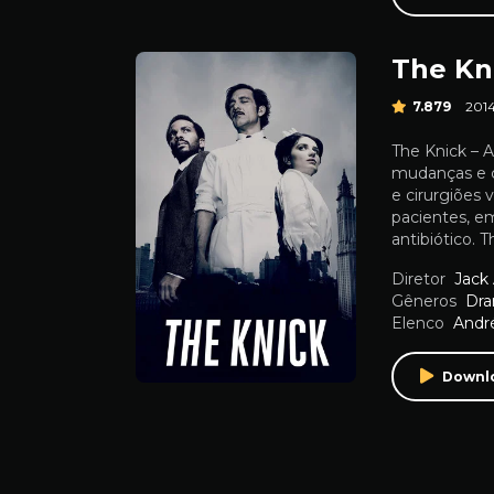
The Kn
7.879
201
The Knick – 
mudanças e c
e cirurgiões 
pacientes, e
antibiótico. T
Diretor
Jack
Gêneros
Dr
Elenco
Andr
Downl