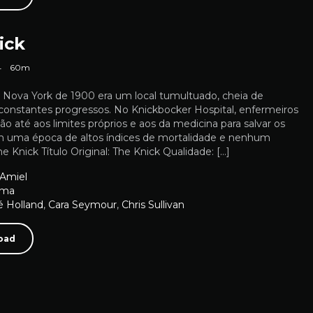
ick
4
60m
A Nova York de 1900 era um local tumultuado, cheia de
onstantes progressos. No Knickbocker Hospital, enfermeiros
vão até aos limites próprios e aos da medicina para salvar os
m uma época de altos índices de mortalidade e nenhum
he Knick Título Original: The Knick Qualidade: […]
 Amiel
ama
é Holland
,
Cara Seymour
,
Chris Sullivan
oad