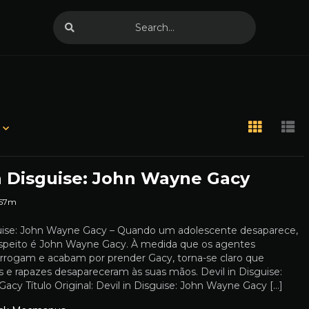
in Disguise: John Wayne Gacy
57m
guise: John Wayne Gacy – Quando um adolescente desaparece,
suspeito é John Wayne Gacy. À medida que os agentes
rrogam e acabam por prender Gacy, torna-se claro que
s e rapazes desapareceram às suas mãos. Devil in Disguise:
cy Título Original: Devil in Disguise: John Wayne Gacy […]