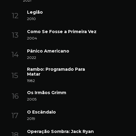
2021
Legião
2010
Como Se Fosse a Primeira Vez
2004
Pânico Americano
2022
Rambo: Programado Para
Matar
1982
Os Irmãos Grimm
2005
O Escândalo
2019
Operação Sombra: Jack Ryan