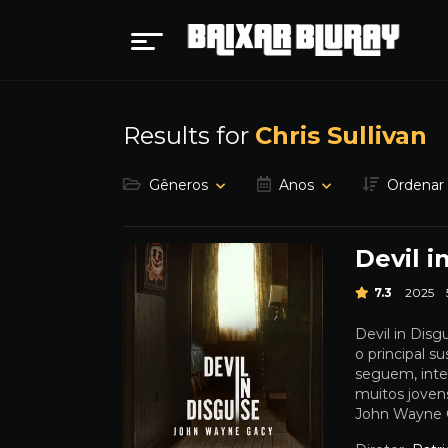
Results for
Chris Sullivan
Gêneros
Anos
Ordenar
Devil 
7.3
2025
Devil in Dis
o principal 
seguem, inte
muitos joven
John Wayne Ga