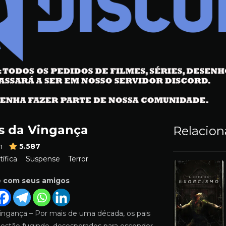
 da Vingança
Relacio
m
5.587
tífica
Suspense
Terror
e com seus amigos
ngança – Por mais de uma década, os pais