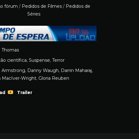
so fórum
/
Pedidos de Filmes
/
Pedidos de
Séries
h Thomas
ção científica
,
Suspense
,
Terror
e Armstrong
,
Danny Waugh
,
Darrin Maharaj
,
n MacIver-Wright
,
Gloria Reuben
ad
Trailer