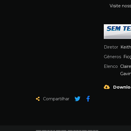
Visite nos
Diretor
Keit
Gêneros
Fic
Elenco
Clair
Gavi
Downlo
Compartilhar