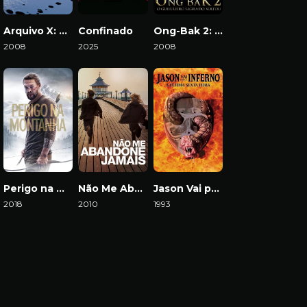
Arquivo X: Eu Quero Acreditar
Confinado
Ong-Bak 2: O Guerreiro Sagrado Voltou
2008
2025
2008
Download
Download
Download
Perigo na Montanha
Não Me Abandone Jamais
Jason Vai para o Inferno: A Última Sexta-Feira
2018
2010
1993
Download
Download
Download