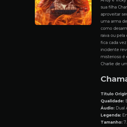
Andy e Vicky
sua filha Cha
aproveitar s
uma arma de 
como desarma
raiva ou pela
fica cada vez
incidente rev
misterioso é 
Charlie de um
Chama
Título Origin
Qualidade:
B
Áudio:
Dual 
Legenda:
Em
Tamanho:
7.