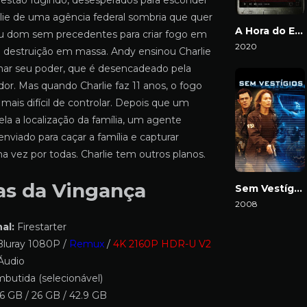
 estão fugindo, desesperados para esconder
rlie de uma agência federal sombria que quer
A Hora do Exorcismo
eu dom sem precedentes para criar fogo em
2020
destruição em massa. Andy ensinou Charlie
Download
r seu poder, que é desencadeado pela
 dor. Mas quando Charlie faz 11 anos, o fogo
 mais difícil de controlar. Depois que um
ela a localização da família, um agente
enviado para caçar a família e capturar
a vez por todas. Charlie tem outros planos.
s da Vingança
Sem Vestígios
2008
Download
al:
Firestarter
luray 1080P /
Remux
/
4K 2160P HDR-U V2
Áudio
butida (selecionável)
6 GB / 26 GB / 42.9 GB