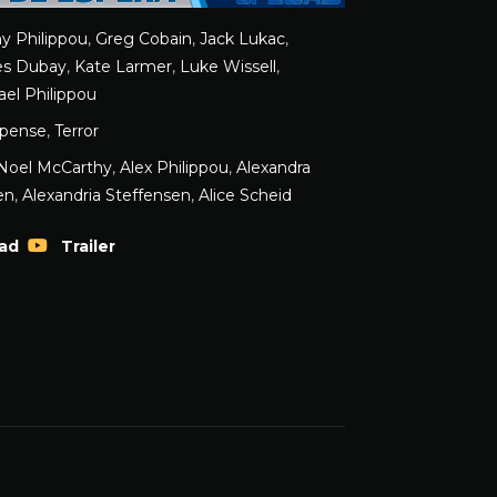
y Philippou
,
Greg Cobain
,
Jack Lukac
,
s Dubay
,
Kate Larmer
,
Luke Wissell
,
ael Philippou
pense
,
Terror
 Noel McCarthy
,
Alex Philippou
,
Alexandra
en
,
Alexandria Steffensen
,
Alice Scheid
ad
Trailer