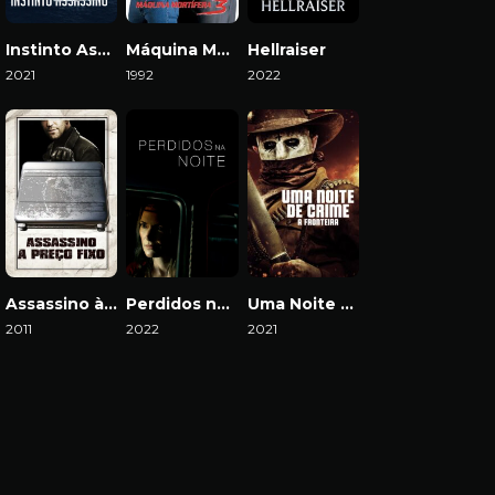
Instinto Assassino
Máquina Mortífera 3
Hellraiser
2021
1992
2022
Download
Download
Download
Assassino à Preço Fixo
Perdidos na Noite
Uma Noite de Crime 5: A Fronteira
2011
2022
2021
Download
Download
Download