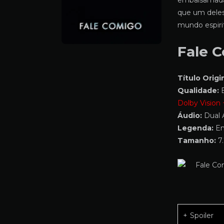
embalsamada,
que um deles
mundo espirit
Fale 
Título Origin
Qualidade:
B
Dolby Vision
Áudio:
Dual 
Legenda:
Em
Tamanho:
7.
Spoiler