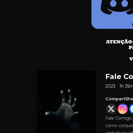
Fale C
2023
1h 35
Compartilh
Fale Comigo
como conjura