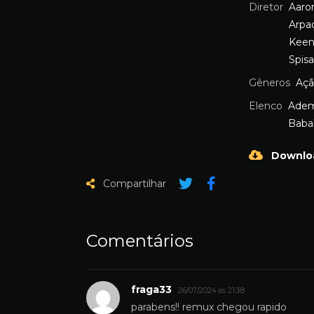
Diretor
Aaro
Arpac
Kee
Spis
Gêneros
Aç
Elenco
Adem
Babal
Downlo
Compartilhar
Comentários
fraga33
26/07/2024 às 21:38
parabens!! remux chegou rapido