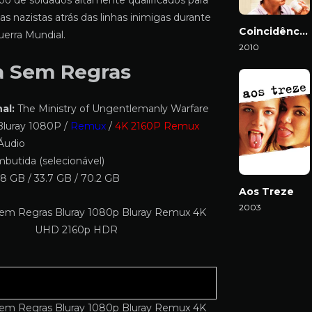
o de soldados altamente qualificados para
ças nazistas atrás das linhas inimigas durante
Coincidências do Amor
erra Mundial.
2010
Download
a Sem Regras
al:
The Ministry of Ungentlemanly Warfare
luray 1080P /
Remux
/
4K 2160P Remux
Áudio
butida (selecionável)
8 GB / 33.7 GB / 70.2 GB
Aos Treze
2003
Download