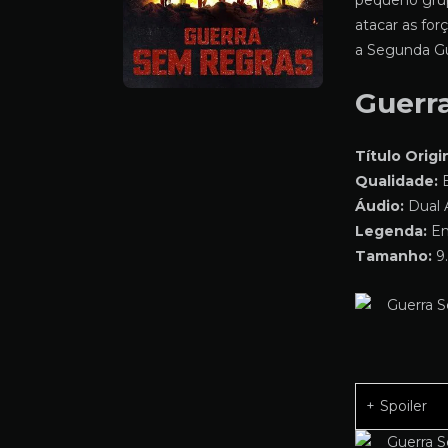
pequeno grup
atacar as for
a Segunda Gu
Guerr
Título Origin
Qualidade:
B
Áudio:
Dual 
Legenda:
Em
Tamanho:
9.
Spoiler