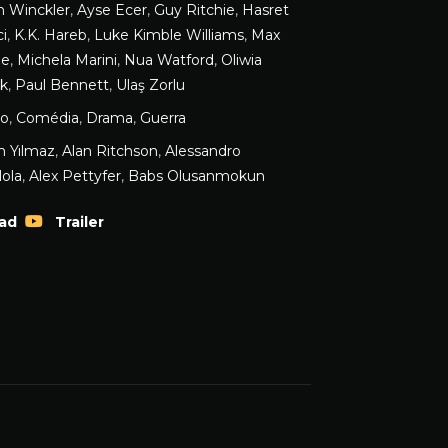
n Winckler
,
Ayse Ecer
,
Guy Ritchie
,
Hasret
i
,
K.K. Hareb
,
Luke Kimble Williams
,
Max
ne
,
Michela Marini
,
Nua Watford
,
Oliwia
ak
,
Paul Bennett
,
Ulaş Zorlu
ão
,
Comédia
,
Drama
,
Guerra
 Yılmaz
,
Alan Ritchson
,
Alessandro
ola
,
Alex Pettyfer
,
Babs Olusanmokun
ad
Trailer