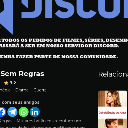
 Sem Regras
Relacio
m
7.2
média
Drama
Guerra
e com seus amigos
egras – Militares britânicos recrutam um