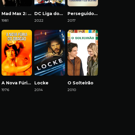
Mad Max 2: A Caçada Continua
DC Liga dos Superpets
Perseguido pelo Destino
1981
2022
2017
Download
Download
Download
A Nova Fúria do Dragão
Locke
O Solteirão
1976
2014
2010
Download
Download
Download