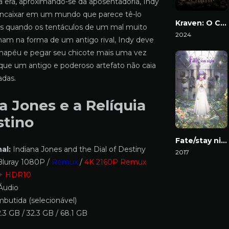
era, aproximando-se da aposentadoria, Indy
 encaixar em um mundo que parece tê-lo
Kraven: O Caçador
s quando os tentáculos de um mal muito
2024
rnam na forma de um antigo rival, Indy deve
Download
chapéu e pegar seu chicote mais uma vez
 que um antigo e poderoso artefato não caia
adas.
a Jones e a Relíquia
stino
Fate/stay night: Heaven’s Feel I. Presage Flower
al:
Indiana Jones and the Dial of Destiny
2017
luray 1080P /
Remux
/
4K 2160P Remux
Download
 + HDR10
Áudio
butida (selecionável)
.3 GB / 32.3 GB / 68.1 GB