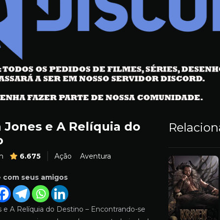
 Jones e A Relíquia do
Relacio
o
m
6.675
Ação
Aventura
e com seus amigos
s e A Relíquia do Destino – Encontrando-se