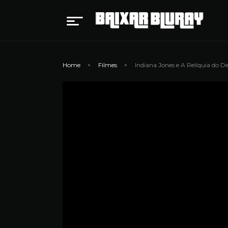
Home
Filmes
Indiana Jones e A Relíquia do D