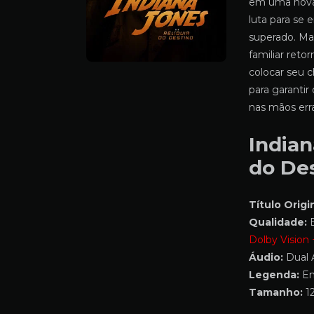
em uma nova 
luta para se
superado. Ma
familiar reto
colocar seu 
para garantir
nas mãos err
Indian
do De
Título Origin
Qualidade:
B
Dolby Vision
Áudio:
Dual 
Legenda:
Em
Tamanho:
12