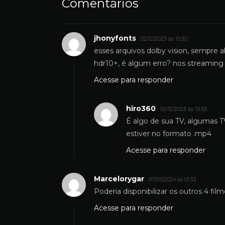
Comentários
jhonyfonts
02/12/2023 às 15:30
esses arquivos dolby vision, sempre 
hdr10+, é algum erro? nos streaming e
Acesse para responder
hiro360
02/12/2023 às 15:53
É algo de sua TV, algumas 
estiver no formato .mp4
Acesse para responder
Marcelorygar
07/05/2024 às 01:33
Poderia disponibilizar os outros 4 fi
Acesse para responder