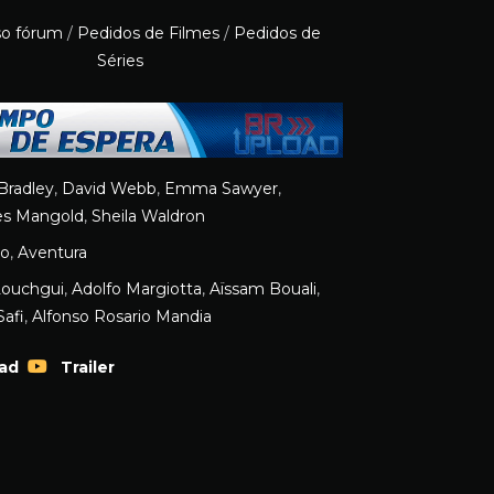
so fórum
/
Pedidos de Filmes
/
Pedidos de
Séries
Bradley
,
David Webb
,
Emma Sawyer
,
s Mangold
,
Sheila Waldron
ão
,
Aventura
Louchgui
,
Adolfo Margiotta
,
Aïssam Bouali
,
Safi
,
Alfonso Rosario Mandia
ad
Trailer