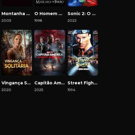
Montanha Gelada
O Homem da Máscara de Ferro
Sonic 2: O Filme
2003
1998
2022
Download
Download
Download
Vingança Solitária
Capitão América: Admirável Mundo Novo
Street Fighter: A Última Batalha
2020
2025
1994
Download
Download
Download