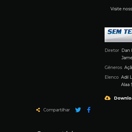
Visite nos
Diretor
Dan 
Jame
Gêneros
Aç
Elenco
Adil 
Alaa 
Downlo
Compartilhar