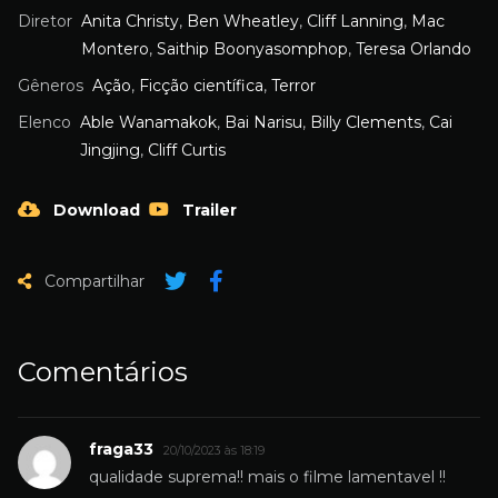
Diretor
Anita Christy
,
Ben Wheatley
,
Cliff Lanning
,
Mac
Montero
,
Saithip Boonyasomphop
,
Teresa Orlando
Gêneros
Ação
,
Ficção científica
,
Terror
Elenco
Able Wanamakok
,
Bai Narisu
,
Billy Clements
,
Cai
Jingjing
,
Cliff Curtis
Download
Trailer
Compartilhar
Comentários
fraga33
20/10/2023 às 18:19
qualidade suprema!! mais o filme lamentavel !!