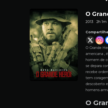
O Gran
2013
2h 1m
Compartilh
O Grande Heró
americana , 
homem de co
se depara co
recebe orden
tem coragem 
descoberto e
homens armad
O Gra