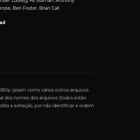
ander Ludwig
,
Ali Suliman
,
Anthony
nzie
,
Ben Foster
,
Brian Call
ad
1080p (assim como vários outros arquivos
inal dos nomes dos arquivos (todos estão
ta a extração, por não identificar a ordem