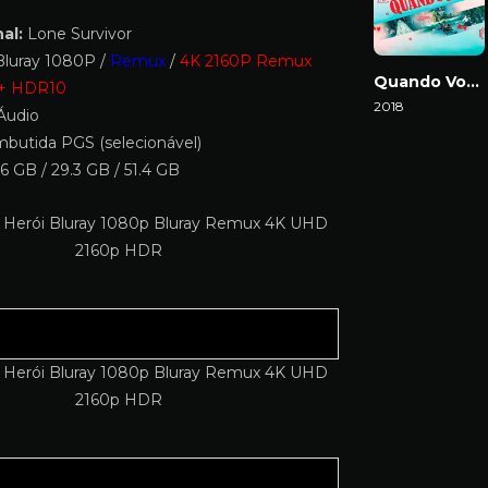
al:
Lone Survivor
luray 1080P /
Remux
/
4K 2160P Remux
Quando Você Chegou
 + HDR10
2018
Áudio
Download
butida PGS (selecionável)
6 GB / 29.3 GB / 51.4 GB