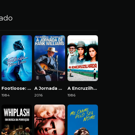
nado
Footloose: Ritmo Louco
A Jornada de Hank Williams
A Encruzilhada
1984
2016
1986
Download
Download
Download