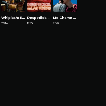
Whiplash: Em Busca da Perfeição
Despedida em Las Vegas
Me Chame Pelo Seu Nome
2014
1995
2017
Download
Download
Download