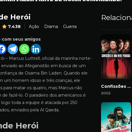
de Herói
Relacio
7.438
Ação
Drama
Guerra
e com seus amigos
i – Marcus Luttrell, oficial da marinha norte-
é enviado ao Afeganistão em busca de um
nfiança de Osama Bin Laden. Quando ele
m um homem idoso e três crianças, ele
Confissões de uma Mente Perigosa
s para matar os quatro, mas Marcus não
2002
de fazê-lo. O paradeiro dos americanos é
Download
 logo toda a equipe é atacada por 250
os, enviados pela Al Qaeda.
nde Herói