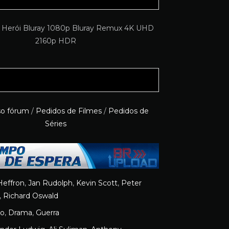
so fórum
/
Pedidos de Filmes
/
Pedidos de
Séries
Heffron
,
Jan Rudolph
,
Kevin Scott
,
Peter
,
Richard Oswald
ão
,
Drama
,
Guerra