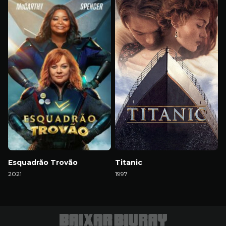
Esquadrão Trovão
Titanic
2021
1997
Download
Download