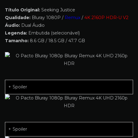
Título Original:
Seeking Justice
Qualidade:
Bluray 1080P /
Remux
/
4K 2160P HDR-U V2
Áudio:
Dual Áudio
Legenda:
Embutida (selecionável)
Tamanho:
8.6 GB / 18.5 GB / 47.7 GB
Spoiler
Spoiler