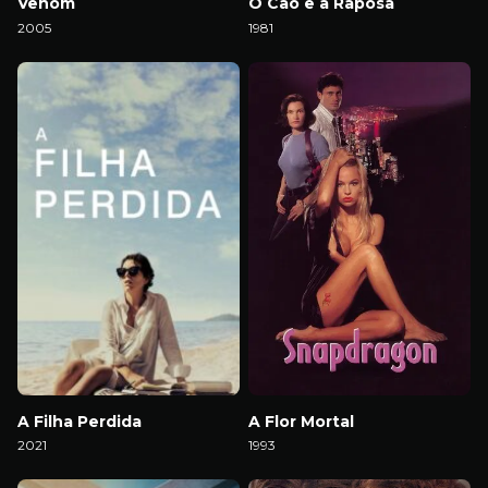
Venom
O Cão e a Raposa
2005
1981
Download
Download
A Filha Perdida
A Flor Mortal
2021
1993
Download
Download