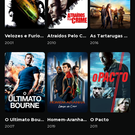
Velozes e Furiosos
Atraídos Pelo Crime
As Tartarugas Ninja: Fora das Sombras
2001
2010
2016
O Ultimato Bourne
Homem-Aranha: Longe de Casa
O Pacto
2007
2019
2011