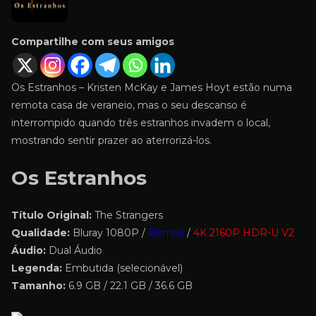
Compartilhe com seus amigos
Os Estranhos – Kristen McKay e James Hoyt estão numa
remota casa de veraneio, mas o seu descanso é
interrompido quando três estranhos invadem o local,
mostrando sentir prazer ao aterrorizá-los.
Os Estranhos
Título Original:
The Strangers
Qualidade:
Bluray 1080P /
Remux
/
4K 2160P HDR-U V2
Áudio:
Dual Áudio
Legenda:
Embutida (selecionável)
Tamanho:
6.9 GB / 22.1 GB / 36.6 GB