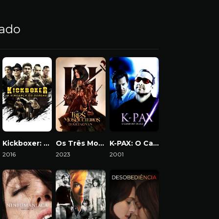
nado
Kickboxer: A Vingança do Dragão
Os Três Mosqueteiros: D’Artagnan
K-PAX: O Caminho da Luz
2016
2023
2001
Download
Download
Download