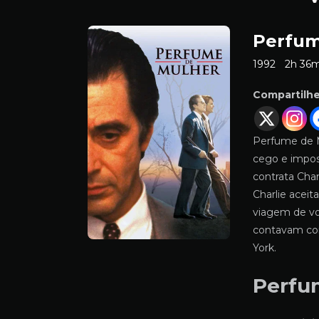
Perfum
1992
2h 36
Compartilh
Perfume de M
cego e imposs
contrata Char
Charlie aceit
viagem de vo
contavam com
York.
Perfu