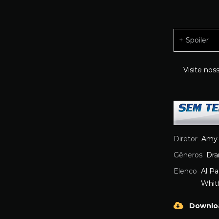
Spoiler
Visite nos
Diretor
Amy 
Gêneros
Dr
Elenco
Al Pa
Whit
Downlo