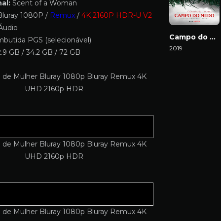
al:
Scent of a Woman
luray 1080P /
Remux
/
4K 2160P HDR-U V2
Áudio
Campo do Medo
butida PGS (selecionável)
2019
.9 GB / 34.2 GB / 72 GB
Download