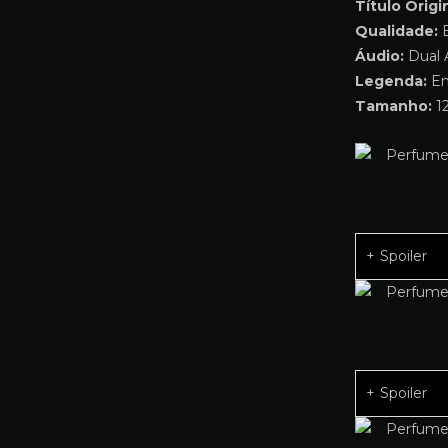
Título Origin
Qualidade:
B
Áudio:
Dual 
Legenda:
Em
Tamanho:
12
Spoiler
Spoiler