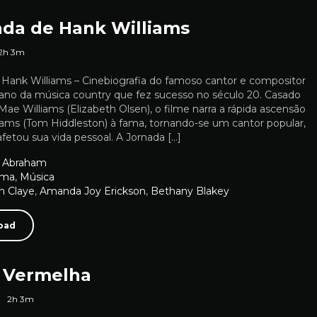
ada de Hank Williams
2h 3m
 Hank Williams – Cinebiografia do famoso cantor e compositor
ano da música country que fez sucesso no século 20. Casado
e Williams (Elizabeth Olsen), o filme narra a rápida ascensão
iams (Tom Hiddleston) à fama, tornando-se um cantor popular,
fetou sua vida pessoal. A Jornada […]
 Abraham
ama
,
Música
on Claye
,
Amanda Joy Erickson
,
Bethany Blakey
oad
a Vermelha
2h 3m