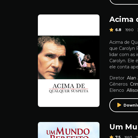
Acima 
6.8
1990
Acima de Qua
que Carolyn 
lidar com as 
Carolyn. Ele 
ele conta ap
Diretor
Alan 
Gêneros
Cri
Elenco
Allis
Downl
Um Mun
7.5
1993