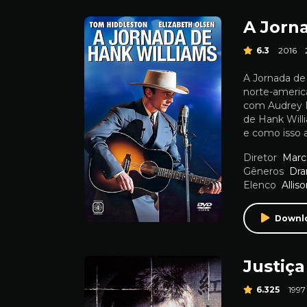
A Jorn
6.3
2016
A Jornada de
norte-americ
com Audrey Ma
de Hank Will
e como isso a
Diretor
Marc
Gêneros
Dr
Elenco
Allis
Downl
Justiç
6.325
1997