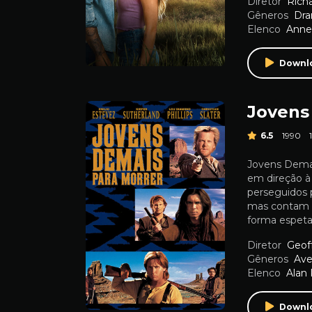
Diretor
Rich
Gêneros
Dr
Elenco
Anne
Downl
Jovens
6.5
1990
Jovens Demai
em direção à 
perseguidos 
mas contam c
forma espetac
Diretor
Geof
Gêneros
Ave
Elenco
Alan
Downl