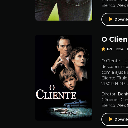
Elenco
Alexi
Downl
O Clien
6.7
1994
O Cliente – 
descobrir inf
com a ajuda 
Cliente Títul
2160P HDR-U 
Diretor
Danie
Gêneros
Cri
Elenco
Alex
Downl