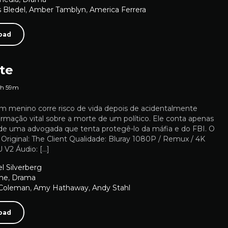
s Bledel
,
Amber Tamblyn
,
America Ferrera
oad
te
1h 59m
Um menino corre risco de vida depois de acidentalmente
ormação vital sobre a morte de um político. Ele conta apenas
de uma advogada que tenta protegê-lo da máfia e do FBI. O
o Original: The Client Qualidade: Bluray 1080P / Remux / 4K
V2 Áudio: […]
l Silverberg
me
,
Drama
 Coleman
,
Amy Hathaway
,
Andy Stahl
oad