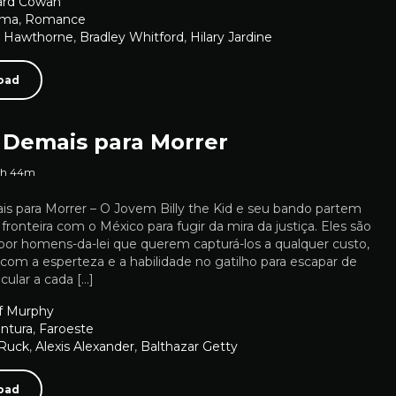
ard Cowan
ama
,
Romance
 Hawthorne
,
Bradley Whitford
,
Hilary Jardine
oad
 Demais para Morrer
1h 44m
s para Morrer – O Jovem Billy the Kid e seu bando partem
fronteira com o México para fugir da mira da justiça. Eles são
por homens-da-lei que querem capturá-los a qualquer custo,
om a esperteza e a habilidade no gatilho para escapar de
ular a cada […]
f Murphy
ntura
,
Faroeste
 Ruck
,
Alexis Alexander
,
Balthazar Getty
oad