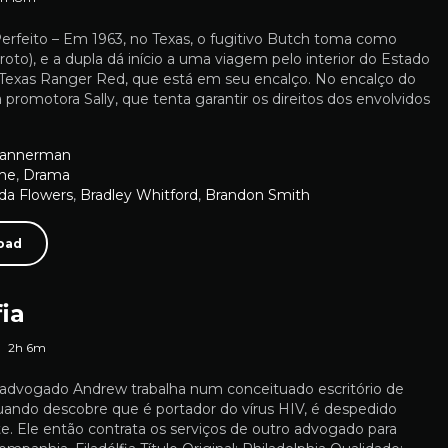
feito – Em 1963, no Texas, o fugitivo Butch toma como
to), e a dupla dá início a uma viagem pelo interior do Estado
o Texas Ranger Red, que está em seu encalço. No encalço do
 a promotora Sally, que tenta garantir os direitos dos envolvidos
 Bannerman
me
,
Drama
da Flowers
,
Bradley Whitford
,
Brandon Smith
oad
fia
2h 6m
 O advogado Andrew trabalha num conceituado escritório de
uando descobre que é portador do vírus HIV, é despedido
. Ele então contrata os serviços de outro advogado para