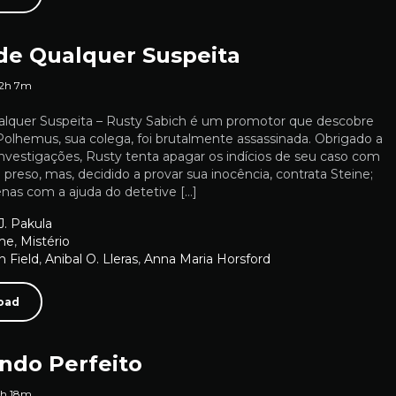
de Qualquer Suspeita
2h 7m
lquer Suspeita – Rusty Sabich é um promotor que descobre
Polhemus, sua colega, foi brutalmente assassinada. Obrigado a
investigações, Rusty tenta apagar os indícios de seu caso com
é preso, mas, decidido a provar sua inocência, contrata Steine;
enas com a ajuda do detetive […]
J. Pakula
me
,
Mistério
on Field
,
Anibal O. Lleras
,
Anna Maria Horsford
oad
do Perfeito
2h 18m