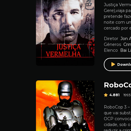
Justiça Verm
Gere),viaja 
pretende faz
noite com um
cercado por e
Diretor
Jon 
Gêneros
Cri
Elenco
Bai L
Downl
RoboCo
4.881
1993
RoboCop 3 – 
que vai subst
OCP convoca a
cidade, sob o
reduzir a cri