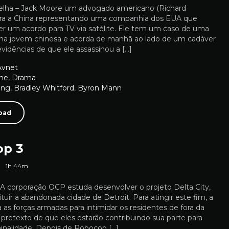
elha – Jack Moore um advogado americano (Richard
para a China representando uma companhia dos EUA que
er um acordo para TV via satélite. Ele tem um caso de uma
a jovem chinesa e acorda de manhã ao lado de um cadáver
vidências de que ele assassinou a […]
Avnet
me
,
Drama
ing
,
Bradley Whitford
,
Byron Mann
oad
p 3
1h 44m
A corporação OCP estuda desenvolver o projeto Delta City,
ituir a abandonada cidade de Detroit. Para atingir este fim, a
s forças armadas para intimidar os residentes de fora da
 pretexto de que eles estarão contribuindo sua parte para
minalidade. Depois de Robocop […]