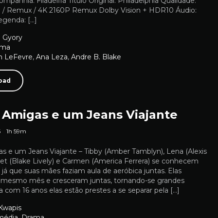
ompanhia. Filadélfia Título Original: Philadelphia Qualidade:
 / Remux / 4K 2160P Remux Dolby Vision + HDR10 Áudio:
egenda: […]
 Gyory
ama
 LeFevre
,
Ana Leza
,
Andre B. Blake
oad
 Amigas e um Jeans Viajante
5
1h 59m
s e um Jeans Viajante – Tibby (Amber Tamblyn), Lena (Alexis
dget (Blake Lively) e Carmen (America Ferrera) se conhecem
já que suas mães faziam aula de aeróbica juntas. Elas
mesmo mês e cresceram juntas, tornando-se grandes
 com 16 anos elas estão prestes a se separar pela […]
Kwapis
média
,
Drama