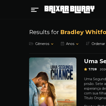
Results for
Bradley Whitf
Gêneros
Anos
Ordenar
Uma S
7.728
202
Uma Segunda
prisão. Sete 
esperança de 
com sua fil
Título Origin