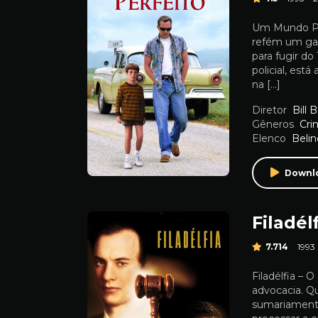
Um Mundo Per
refém um garo
para fugir d
policial, está
na […]
Diretor
Bill
Gêneros
Cri
Elenco
Belin
Downl
Filadél
7.714
1993
Filadélfia –
advocacia. Q
sumariamente