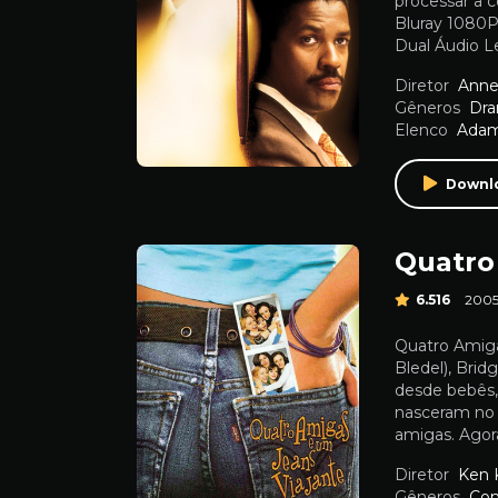
processar a c
Bluray 1080P
Dual Áudio L
Diretor
Anne
Gêneros
Dr
Elenco
Adam
Downl
Quatro
6.516
200
Quatro Amiga
Bledel), Bri
desde bebês, 
nasceram no 
amigas. Agora
Diretor
Ken 
Gêneros
Co