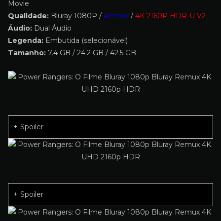
Movie
Qualidade:
Bluray 1080P /
Remux
/
4K 2160P HDR-U V2
Áudio:
Dual Áudio
Legenda:
Embutida (selecionável)
Tamanho:
7.4 GB / 24.2 GB / 42.5 GB
Spoiler
Spoiler