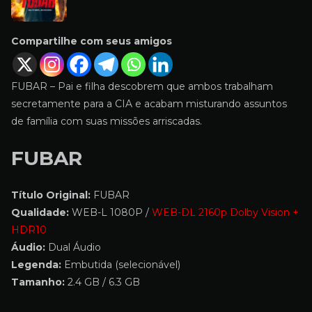
Compartilhe com seus amigos
FUBAR – Pai e filha descobrem que ambos trabalham
secretamente para a CIA e acabam misturando assuntos
de família com suas missões arriscadas.
FUBAR
Título Original:
FUBAR
Qualidade:
WEB-L 1080P /
WEB-DL 2160p Dolby Vision +
HDR10
Áudio:
Dual Áudio
Legenda:
Embutida (selecionável)
Tamanho:
2.4 GB / 6.3 GB