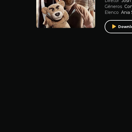
Diretor
Josh
Gêneros
Co
Elenco
Ania 
Downl