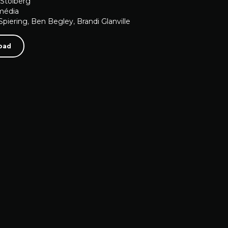
 Stolberg
média
Spiering
,
Ben Begley
,
Brandi Glanville
oad