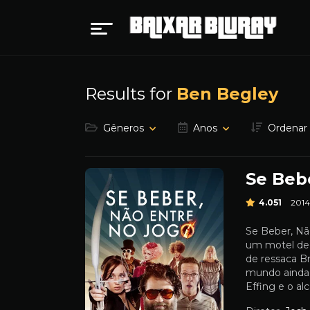
Results for
Ben Begley
Gêneros
Anos
Ordenar
Se Beb
4.051
2014
Se Beber, Nã
um motel dec
de ressaca B
mundo ainda 
Effing e o alc