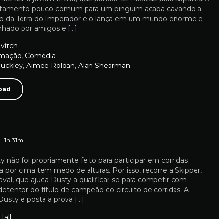
tamento pouco comum para um pinguim acaba cavando a
o da Terra do Imperador e o lança em um mundo enorme e
nhado por amigos e […]
evitch
imação
,
Comédia
Buckley
,
Aimee Roldan
,
Alan Shearman
oad
1h 31m
y não foi propriamente feito para participar em corridas
a por cima tem medo de alturas. Por isso, recorre a Skipper,
val, que ajuda Dusty a qualificar-se para competir com
 detentor do título de campeão do circuito de corridas. A
usty é posta à prova […]
Hall