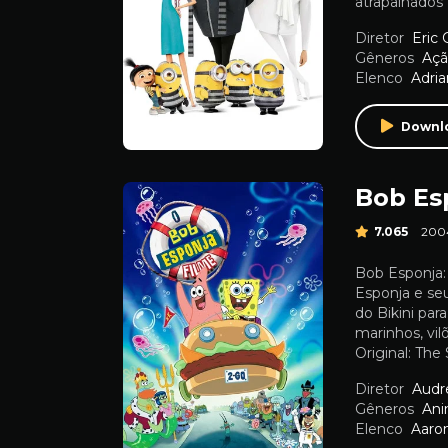
atrapalhados
Diretor
Eric 
Gêneros
Aç
Elenco
Adria
Downl
Bob Es
7.065
200
Bob Esponja:
Esponja e se
do Bikini par
marinhos, vil
Original: Th
Diretor
Audr
Gêneros
An
Elenco
Aaro