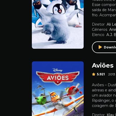
Esse compor
saída de Man
frio. Acompa
Diretor
Ali L
Gêneros
An
Elenco
A.J. 
Downl
Aviões
5.921
2013
Aviões – Dust
aéreas e aind
um aviador na
Ripslinger, o
coragem de D
Diretor
Klay 