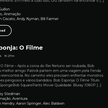
 Minions. Em meio a tudo isso, Gru também vai encontrar o […]
Guillon
ão
,
Animação
n Ciscato
,
Andy Nyman
,
Bill Farmer
oad
ponja: O Filme
4
1h 27m
 O Filme – Após a coroa do Rei Netuno ser roubada, Bob
u melhor amigo Patrick partem em uma viagem pela Fenda
a reencontrá-la. No caminho eles precisam enfrentar monstros
ões perigosos e vários bandidos. Bob Esponja: O Filme Título
e SpongeBob SquarePants Movie Qualidade: Bluray 1080P […]
ey Stedman
imação
,
Aventura
n Hendry
,
Aaron Springer
,
Alec Baldwin