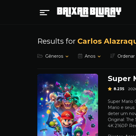
Results for
Carlos Alazraq
Gêneros
Anos
Ordenar
Super M
8.235
202
Super Mario 
Mario e seus
deter um nov
Original: Th
4K 2160P Rem