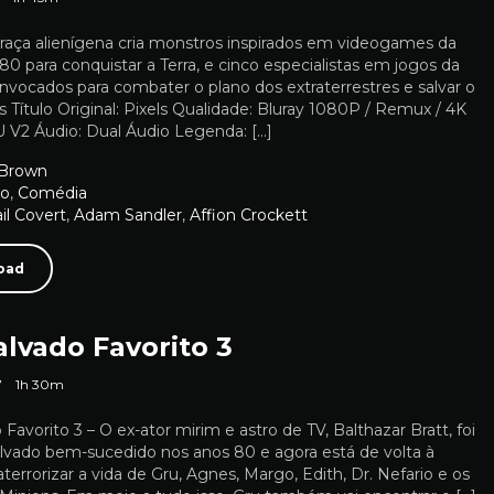
 raça alienígena cria monstros inspirados em videogames da
0 para conquistar a Terra, e cinco especialistas em jogos da
nvocados para combater o plano dos extraterrestres e salvar o
ls Título Original: Pixels Qualidade: Bluray 1080P / Remux / 4K
V2 Áudio: Dual Áudio Legenda: […]
Brown
ão
,
Comédia
il Covert
,
Adam Sandler
,
Affion Crockett
oad
lvado Favorito 3
7
1h 30m
avorito 3 – O ex-ator mirim e astro de TV, Balthazar Bratt, foi
lvado bem-sucedido nos anos 80 e agora está de volta à
 aterrorizar a vida de Gru, Agnes, Margo, Edith, Dr. Nefario e os