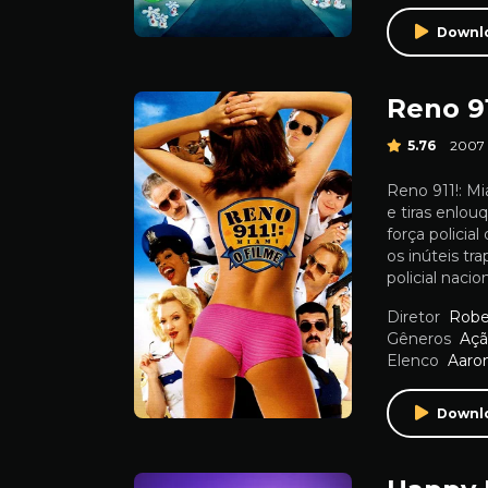
Downl
Reno 91
5.76
2007
Reno 911!: Mi
e tiras enlou
força policia
os inúteis t
policial nacio
Diretor
Robe
Gêneros
Aç
Elenco
Aaro
Downl