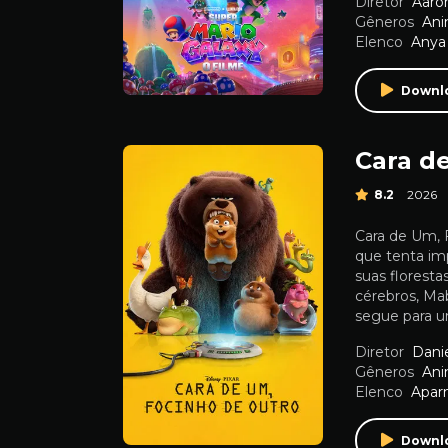
Diretor
Aaro
Gêneros
An
Elenco
Anya 
Downl
Cara d
8.2
2026
Cara de Um, 
que tenta imp
suas floresta
cérebros, Ma
segue para u
Diretor
Dani
Gêneros
An
Elenco
Apar
Downl