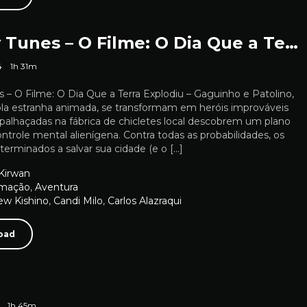
Looney Tunes – O Filme: O Dia Que a Terra Explodiu
4
1h 31m
– O Filme: O Dia Que a Terra Explodiu – Gaguinho e Patolino,
pla estranha animada, se transformam em heróis improváveis ​​
palhaçadas na fábrica de chicletes local descobrem um plano
ntrole mental alienígena. Contra todas as probabilidades, os
terminados a salvar sua cidade (e o […]
 Kirwan
imação
,
Aventura
ew Kishino
,
Candi Milo
,
Carlos Alazraqui
oad
1h 45m