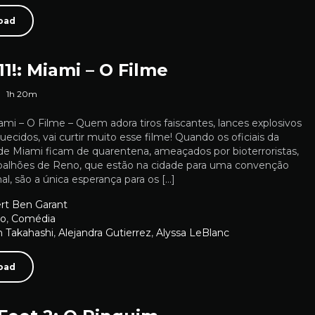
oad
1!: Miami – O Filme
1h 20m
ami – O Filme – Quem adora tiros faiscantes, lances explosivos
quecidos, vai curtir muito esse filme! Quando os oficiais da
l de Miami ficam de quarentena, ameaçados por bioterroristas,
rapalhões de Reno, que estão na cidade para uma convenção
nal, são a única esperança para os […]
rt Ben Garant
ão
,
Comédia
n Takahashi
,
Alejandra Gutierrez
,
Alyssa LeBlanc
oad