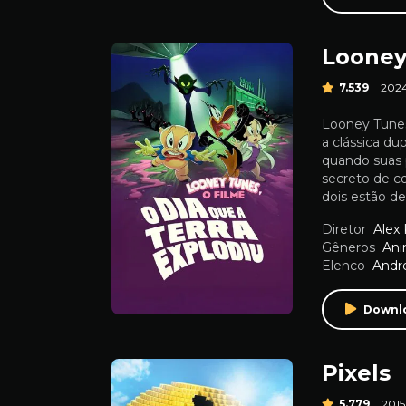
7.539
202
Looney Tunes 
a clássica du
quando suas 
secreto de co
dois estão de
Diretor
Alex
Gêneros
An
Elenco
Andr
Downl
Pixels
5.779
2015