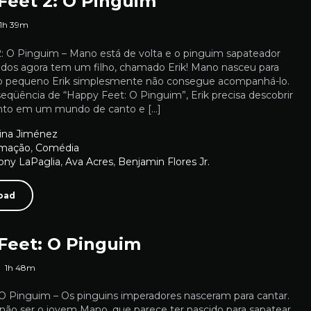
Feet 2: O Pinguim
1h 39m
: O Pinguim – Mano está de volta e o pinguim sapateador
todos agora tem um filho, chamado Erik! Mano nasceu para
o pequeno Erik simplesmente não consegue acompanhá-lo.
eqüência de “Happy Feet: O Pinguim”, Erik precisa descobrir
ento em um mundo de canto e […]
lina Jiménez
imação
,
Comédia
ony LaPaglia
,
Ava Acres
,
Benjamin Flores Jr.
oad
Feet: O Pinguim
1h 48m
O Pinguim – Os pinguins imperadores nasceram para cantar.
 não ser o jovem Mano, que parece ter nascido para sapatear…