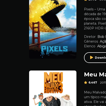
Pixels – Uma
década de 198
época são co
planeta. Pixe
2160P HDR-U 
Diretor
Bob 
Gêneros
Aç
Elenco
Abiga
Downl
Meu Ma
6.467
201
Meu Malvado F
um típico ma
ativa. Ele vai