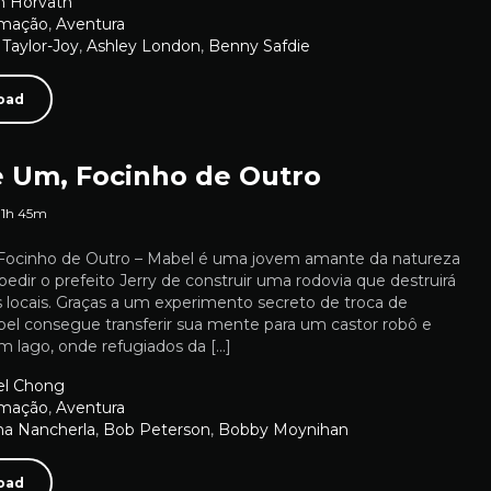
n Horvath
imação
,
Aventura
Taylor-Joy
,
Ashley London
,
Benny Safdie
oad
e Um, Focinho de Outro
1h 45m
Focinho de Outro – Mabel é uma jovem amante da natureza
edir o prefeito Jerry de construir uma rodovia que destruirá
s locais. Graças a um experimento secreto de troca de
bel consegue transferir sua mente para um castor robô e
m lago, onde refugiados da […]
el Chong
imação
,
Aventura
na Nancherla
,
Bob Peterson
,
Bobby Moynihan
oad