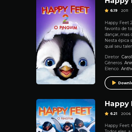
Happy 
6.19
2011
Happy Feet 2
favorito de 
dançar, mas 
Nesta épica s
qual seu tal
Diretor
Caro
Gêneros
An
Elenco
Anth
Downl
Happy 
6.21
2006
Happy Feet: 
Todos eles, a