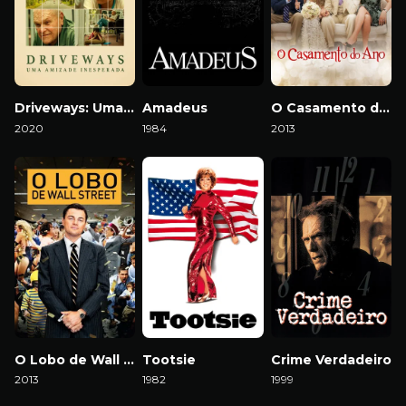
Driveways: Uma Amizade Inesperada
Amadeus
O Casamento do Ano
2020
1984
2013
O Lobo de Wall Street
Tootsie
Crime Verdadeiro
2013
1982
1999